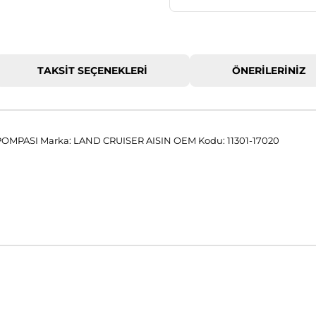
TAKSIT SEÇENEKLERI
ÖNERILERINIZ
OMPASI Marka: LAND CRUISER AISIN OEM Kodu: 11301-17020
 konularda yetersiz gördüğünüz noktaları öneri formunu kullanarak tar
Bu ürüne ilk yorumu siz yapın!