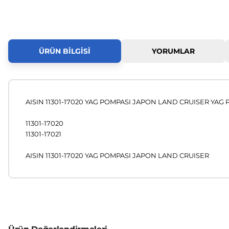
ÜRÜN BILGISI
YORUMLAR
AISIN 11301-17020 YAG POMPASI JAPON LAND CRUISER YAG P
11301-17020
11301-17021
AISIN 11301-17020 YAG POMPASI JAPON LAND CRUISER
Bu ürünün fiyat bilgisi, resim, ürün açıklamalarında ve diğer
Görüş ve önerileriniz için teşekkür ederiz.