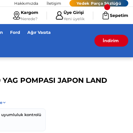
Hakkımızda
İletişim
Yedek Parça Sözlüğü
Kargom
Üye Girişi
Sepetim
Nerede?
Yeni üyelik
en
Ford
Ağır Vasıta
İndirim
020 YAG POMPASI JAPON LAND
z uyumluluk kontrolü