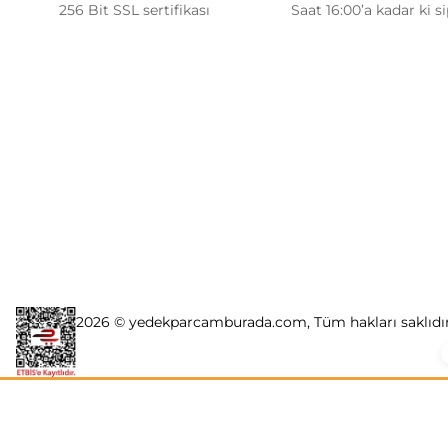
256 Bit SSL sertifikası
Saat 16:00’a kadar ki s
Kurumsal
İletişim Bilgilerimiz
0506 468 45 05
Hakkımızda
0530 326 32 92
İletişim Bilgi
Mehmet Akif Ersoy Mah. 274. Sokak 1-B
İletişim For
info@yedekparcamburada.com
Blok No:54 Wings Ankara
Yenimahalle /
Havale Bildi
ANKARA
2026 © yedekparcamburada.com, Tüm hakları saklıdır. K