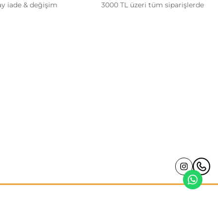
ay iade & değişim
3000 TL üzeri tüm siparişlerde
Alışveriş
Mesafeli Satış Sözleşmesi
Gizlilik ve Güvenlik
İptal ve İade Koşulları
Kişisel Veriler Politikası