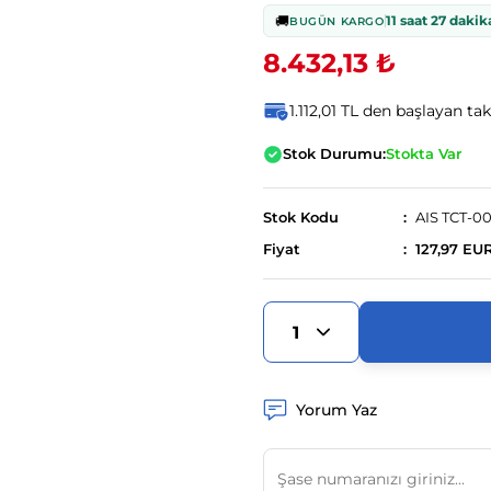
🚚
11 saat 27 dakik
BUGÜN KARGO
8.432,13 ₺
1.112,01 TL den başlayan tak
Stok Durumu:
Stokta Var
Stok Kodu
AIS TCT-0
Fiyat
127,97 EU
Yorum Yaz