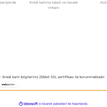
iparişlerde
Kredi kartına taksit ve havale
Kol
imkanı
Kategoriler
Renault
lerimiz
Volkswagen
mu
BMW
rim Formu
Audi
Seat
redi kartı bilgileriniz 256bit SSL sertifikası ile korunmaktadır.
Webaction
-
E-
Ticaret
ile
ideasoft
e-