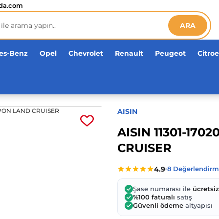
etsiz!
da.com
ARA
es-Benz
Opel
Chevrolet
Renault
Peugeot
Citro
AISIN
AISIN 11301-17
CRUISER
Şase numarası ile
ücretsi
%100 faturalı
satış
Güvenli ödeme
altyapısı