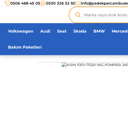
Türkiye’nin her noktasına 3000 TL ve üzeri
kargo ücr
0506 468 45 05
0530 326 32 92
info@yedekparcambura
Orijinal ürün
garantisi !
Üç yüz yirmi bin ürün
adeti!
Volkswagen
Audi
Seat
Skoda
BMW
Merced
Bakım Paketleri