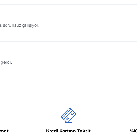
imat
Kredi Kartına Taksit
%1