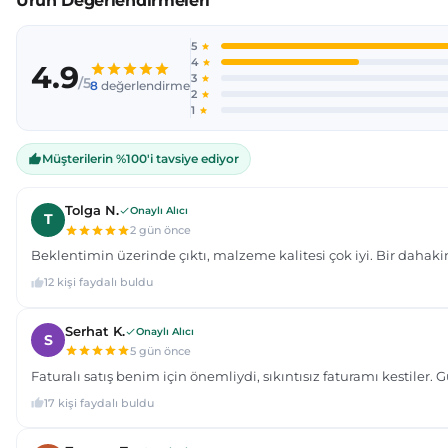
Ürün resmi kalitesiz, bozuk veya görüntülenemiyor.
Ürün açıklamasında eksik bilgiler bulunuyor.
Ürün bilgilerinde hatalar bulunuyor.
Ürün fiyatı diğer sitelerden daha pahalı.
Bu ürüne benzer farklı alternatifler olmalı.