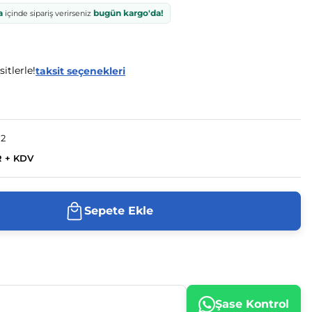
a
bugün kargo'da!
içinde sipariş verirseniz
sitlerle!
taksit seçenekleri
02
R + KDV
Sepete Ekle
Şase Kontrol