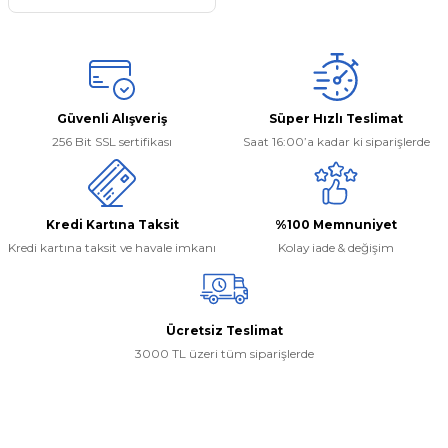
ünümüz
4 - 13
urer F46 2014 - ...
..
.
- 2014
8d2)
12-2017
90 - 98
 - 18
Güvenli Alışveriş
Süper Hızlı Teslimat
256 Bit SSL sertifikası
Saat 16:00’a kadar ki siparişlerde
4 (8e2)
- ...
997-2005
003
10 - 12
-...
2004-08
022
04 - 2012
7
012
 - ...
Kredi Kartına Taksit
%100 Memnuniyet
Kredi kartına taksit ve havale imkanı
Kolay iade & değişim
01
 (8k2)
06-2015
1 - 18
08
sso 2010 - 13
 - 15
9 (8w2)
.
8 - ...
09
004
 -
Ücretsiz Teslimat
3000 TL üzeri tüm siparişlerde
1-08
2 2013 - 2020
8
2008
İletişim Bilgilerimiz
08-15
0 - ...
9
2017
017
 12
0506 468 45 05