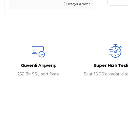
Detaylı Arama
Güvenli Alışveriş
Süper Hızlı Tes
256 Bit SSL sertifikası
Saat 16:00’a kadar ki s
Kurumsal
İletişim Bilgilerimiz
0506 468 45 05
Hakkımızda
0530 326 32 92
İletişim Bilgil