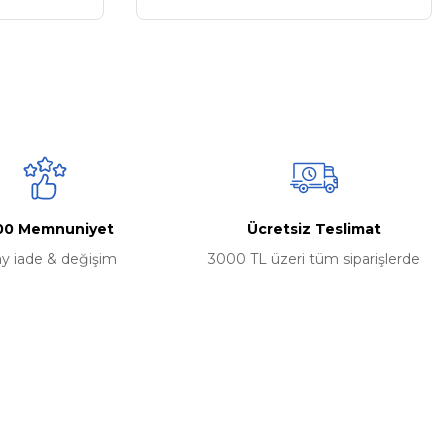
00 Memnuniyet
Ücretsiz Teslimat
ay iade & değişim
3000 TL üzeri tüm siparişlerde
Alışveriş
Mesafeli Satış Sözleşmesi
Gizlilik ve Güvenlik