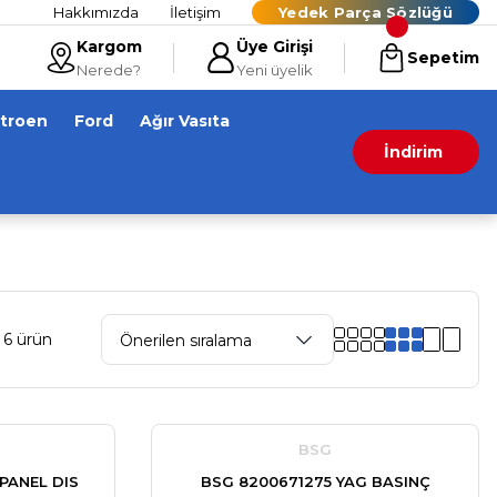
Hakkımızda
İletişim
Yedek Parça Sözlüğü
Kargom
Üye Girişi
Sepetim
Nerede?
Yeni üyelik
itroen
Ford
Ağır Vasıta
İndirim
 6 ürün
BSG
PANEL DIS
BSG 8200671275 YAG BASINÇ