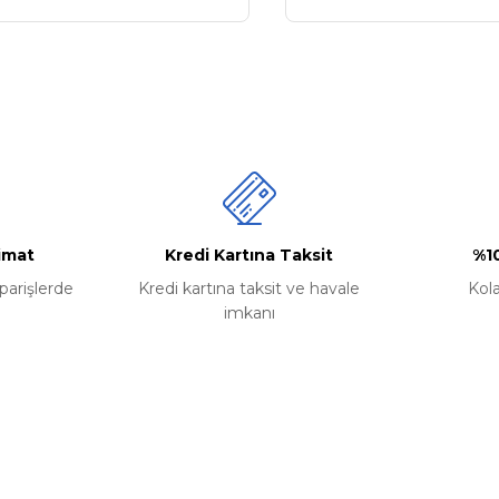
limat
Kredi Kartına Taksit
%1
iparişlerde
Kredi kartına taksit ve havale
Kol
imkanı
Kategoriler
Renault
erimiz
Volkswagen