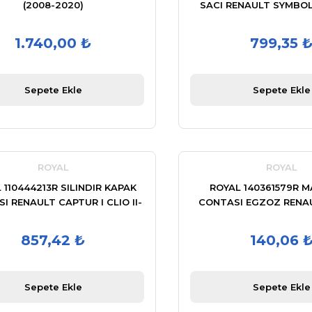
(2008-2020)
SACI RENAULT SYMBO
1.740,00 ₺
799,35 
Sepete Ekle
Sepete Ekle
ROYAL
ROYAL
 110444213R SILINDIR KAPAK
ROYAL 140361579R 
I RENAULT CAPTUR I CLIO II-
CONTASI EGZOZ RENAUL
I SYMBOL THALIA KANGOO
KANGOO I-III MEGANE II
LAGUNA III FLU
857,42 ₺
140,06 
Sepete Ekle
Sepete Ekle