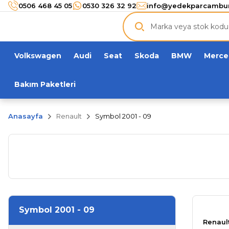
Türkiye’nin her noktasına 3000 TL ve üzeri
kargo ücr
0506 468 45 05
0530 326 32 92
info@yedekparcambu
Orijinal ürün
garantisi !
Üç yüz yirmi bin ürün
adeti!
Volkswagen
Audi
Seat
Skoda
BMW
Merce
Bakım Paketleri
Anasayfa
Renault
Symbol 2001 - 09
Symbol 2001 - 09
Renault