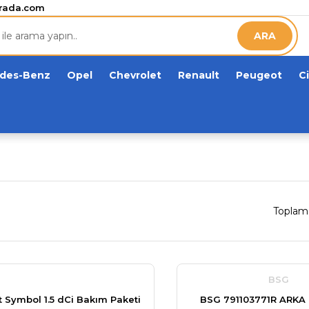
etsiz!
rada.com
ARA
des-Benz
Opel
Chevrolet
Renault
Peugeot
C
Toplam
BSG
 Symbol 1.5 dCi Bakım Paketi
BSG 791103771R ARKA 