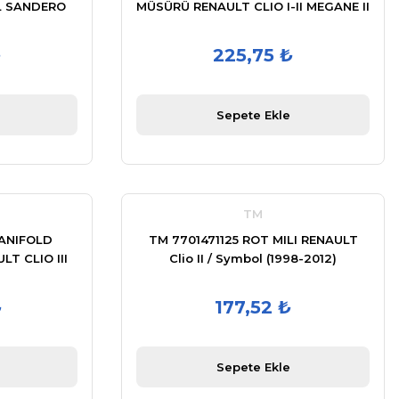
L SANDERO
MÜSÜRÜ RENAULT CLIO I-II MEGANE II
KANGOO SYMBOL I-II LOGAN I
TWINGO II DUSTER
₺
225,75 ₺
Sepete Ekle
TM
MANIFOLD
TM 7701471125 ROT MILI RENAULT
T CLIO III
Clio II / Symbol (1998-2012)
-III SYMBOL
ENCE
₺
177,52 ₺
Sepete Ekle