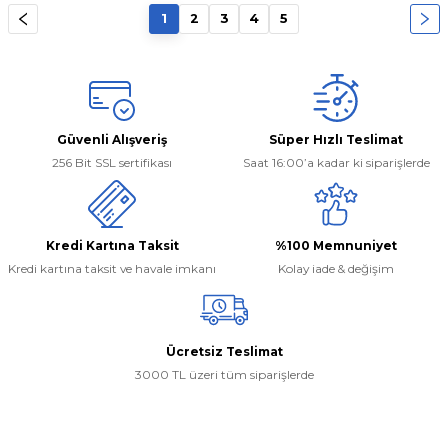
1
2
3
4
5
ce 2018..
2017 - 23
..
ect 2002- 12
) 2004-2010
 2003 - 11
1
ıer 2014- 23
Güvenli Alışveriş
Süper Hızlı Teslimat
) 2010-18
2011 - 17
256 Bit SSL sertifikası
Saat 16:00’a kadar ki siparişlerde
2018...
6
017 - ...
Kredi Kartına Taksit
%100 Memnuniyet
2013 - 18
Kredi kartına taksit ve havale imkanı
Kolay iade & değişim
 2006 - 13
 X
2013 - 2018
D
Ücretsiz Teslimat
3000 TL üzeri tüm siparişlerde
2018 - ...
İletişim Bilgilerimiz