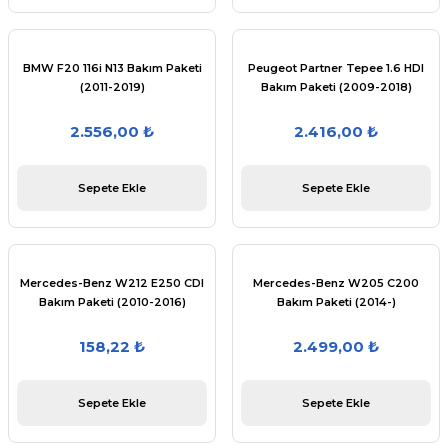
ünümüz
4 - 13
urer F46 2014 - ...
..
.
- 2014
BMW F20 116i N13 Bakım Paketi
Peugeot Partner Tepee 1.6 HDI
(2011-2019)
Bakım Paketi (2009-2018)
8d2)
12-2017
90 - 98
 - 18
2.556,00 ₺
2.416,00 ₺
4 (8e2)
- ...
997-2005
003
10 - 12
-...
Sepete Ekle
Sepete Ekle
2004-08
022
04 - 2012
7
012
 - ...
01
 (8k2)
06-2015
1 - 18
08
sso 2010 - 13
 - 15
Mercedes-Benz W212 E250 CDI
Mercedes-Benz W205 C200
Bakım Paketi (2010-2016)
Bakım Paketi (2014-)
9 (8w2)
.
8 - ...
09
004
 -
158,22 ₺
2.499,00 ₺
1-08
2 2013 - 2020
8
2008
Sepete Ekle
Sepete Ekle
08-15
0 - ...
9
2017
017
 12