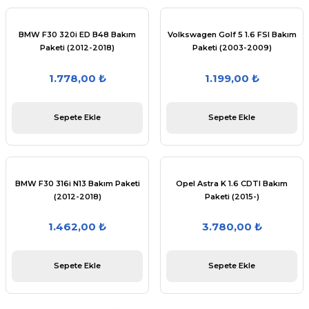
GH)
 - ...
95 - 2003
 19
BMW F30 320i ED B48 Bakım
Volkswagen Golf 5 1.6 FSI Bakım
01 - 2010
S
...
Paketi (2012-2018)
Paketi (2003-2009)
1.778,00 ₺
1.199,00 ₺
GA)
09 - 2016
9 - 2018
3 - 1996
Sepete Ekle
Sepete Ekle
017-2023
...
97 - 2000
6 (4e2)
003-2010
07
 - 2005
01 - 07
BMW F30 316i N13 Bakım Paketi
Opel Astra K 1.6 CDTI Bakım
F13 2011-17
38
 -
08 - 15
(2012-2018)
Paketi (2015-)
1.462,00 ₺
3.780,00 ₺
..
08-15
- ...
2009 - 15
.
.
Sepete Ekle
Sepete Ekle
016..
2014 - 22
2018
...