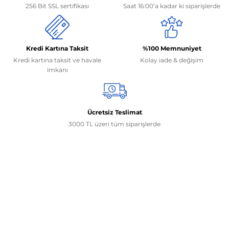
256 Bit SSL sertifikası
Saat 16:00’a kadar ki siparişlerde
Kredi Kartına Taksit
%100 Memnuniyet
Kredi kartına taksit ve havale
Kolay iade & değişim
imkanı
Ücretsiz Teslimat
3000 TL üzeri tüm siparişlerde
İletişim Bilgilerimiz
0506 468 45 05
0530 326 32 92
Mehmet Akif Ersoy Mah. 274. Sokak 1-B Blok
No:54 Wings Ankara
Yenimahalle / ANKARA
info@yedekparcamburada.com