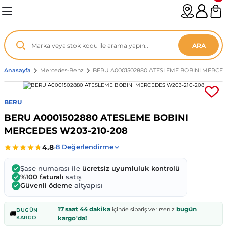
Geri Dön
Geri Dön
Geri Dön
Geri Dön
Geri Dön
Geri Dön
Geri Dön
Geri Dön
Geri Dön
Geri Dön
Geri Dön
Geri Dön
Geri Dön
n
enz
ARA
06-12
8
Anasayfa
Mercedes-Benz
BERU A0001502880 ATESLEME BOBINI MERCED
2003
003 - 13
9
- ...
BERU
BERU A0001502880 ATESLEME BOBINI
P1)
02
11 - 19
6
MERCEDES W203-210-208
V1)
19 - ...
1
1
Şase numarası ile
ücretsiz uyumluluk kontrolü
0-13 (8p7)
-18
013 - 21
.
- 2002
%100 faturalı
satış
Güvenli ödeme
altyapısı
3-14 (8v7)
..
F22 2012 - 21
- 09
 - 08
17 saat 44 dakika
bugün
içinde sipariş verirseniz
BUGÜN
🚚
KARGO
kargo'da!
96-2010
 Coupe F44 2019 - ...
13
7 - ...
 - 11