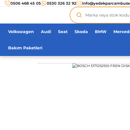
Türkiye’nin her noktasına 3000 TL ve üzeri
kargo ücr
0506 468 45 05
0530 326 32 92
info@yedekparcambura
Orijinal ürün
garantisi !
Üç yüz yirmi bin ürün
adeti!
Volkswagen
Audi
Seat
Skoda
BMW
Merced
Bakım Paketleri