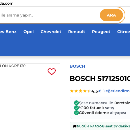
etsiz!
da.com
ARA
es-Benz
Opel
Chevrolet
Renault
Peugeot
Citro
BOSCH
BOSCH 51712S01
Şase numarası ile
ücretsi
%100 faturalı
satış
Güvenli ödeme
altyapısı
🚚
8 saat 37 dakik
BUGÜN KARGO