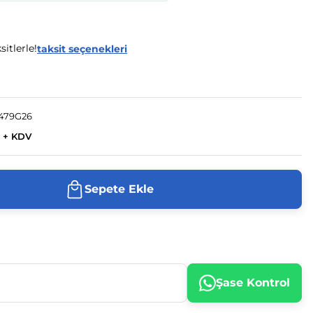
itlerle!
taksit seçenekleri
479G26
 + KDV
Sepete Ekle
Şase Kontrol