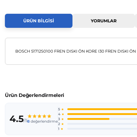
ÜRÜN BILGISI
YORUMLAR
BOSCH 51712S0100 FREN DISKI ÖN KORE I30 FREN DISKI ÖN 
Bu ürünün fiyat bilgisi, resim, ürün açıklamalarında ve diğer
Görüş ve önerileriniz için teşekkür ederiz.
Ürün resmi kalitesiz, bozuk veya görüntülenemiyor.
Ürün açıklamasında eksik bilgiler bulunuyor.
Ürün bilgilerinde hatalar bulunuyor.
Ürün fiyatı diğer sitelerden daha pahalı.