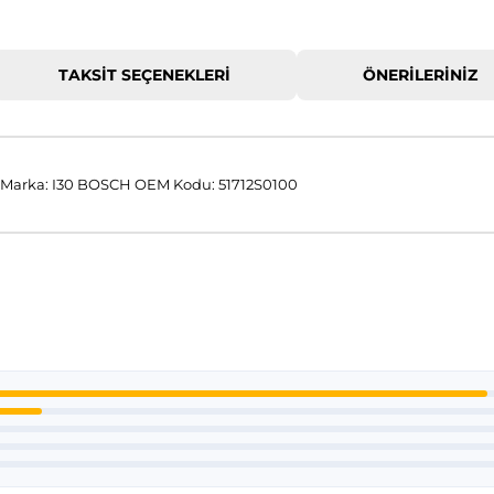
TAKSIT SEÇENEKLERI
ÖNERILERINIZ
Marka: I30 BOSCH OEM Kodu: 51712S0100
 konularda yetersiz gördüğünüz noktaları öneri formunu kullanarak tar
Bu ürüne ilk yorumu siz yapın!
Yorum Yaz