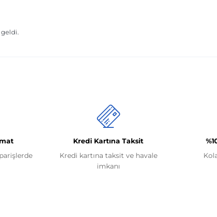
imat
Kredi Kartına Taksit
%1
iparişlerde
Kredi kartına taksit ve havale
Kol
imkanı
Kategoriler
Renault