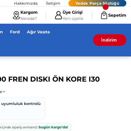
Hakkımızda
İletişim
Yedek Parça Sözlüğü
Kargom
Üye Girişi
Sepetim
Nerede?
Yeni üyelik
en
Ford
Ağır Vasıta
İndirim
00 FREN DISKI ÖN KORE I30
z uyumluluk kontrolü
a
bugün kargo'da!
içinde sipariş verirseniz