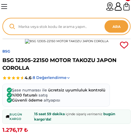
Geri Dön
Geri Dön
Geri Dön
Geri Dön
Geri Dön
Geri Dön
Geri Dön
Geri Dön
Geri Dön
Geri Dön
Geri Dön
Geri Dön
Geri Dön
n
enz
ARA
06-12
8
BSG
2003
003 - 13
9
- ...
BSG 12305-22150 MOTOR TAKOZU JAPON
COROLLA
P1)
02
11 - 19
6
V1)
19 - ...
1
1
Şase numarası ile
ücretsiz uyumluluk kontrolü
%100 faturalı
satış
Güvenli ödeme
altyapısı
0-13 (8p7)
-18
013 - 21
.
- 2002
15 saat 59 dakika
bugün
içinde sipariş verirseniz
BUGÜN
🚚
3-14 (8v7)
..
F22 2012 - 21
- 09
 - 08
KARGO
kargo'da!
1.276,17 ₺
96-2010
 Coupe F44 2019 - ...
13
7 - ...
 - 11