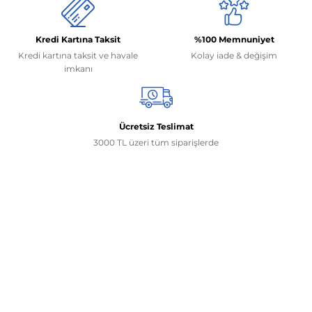
Kredi Kartına Taksit
%100 Memnuniyet
Kredi kartına taksit ve havale
Kolay iade & değişim
imkanı
Ücretsiz Teslimat
3000 TL üzeri tüm siparişlerde
İletişim Bilgilerimiz
0506 468 45 05
0530 326 32 92
Mehmet Akif Ersoy Mah. 274. Sokak 1-B Blok
No:54 Wings Ankara
Yenimahalle / ANKARA
info@yedekparcamburada.com
Kurumsal