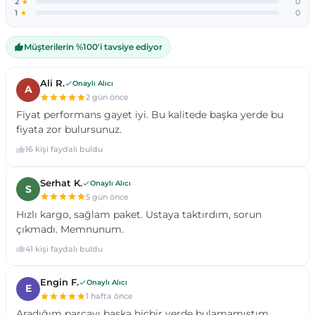
Ürün bilgilerinde hatalar bulunuyor.
ace 2018..
 2017 - 23
...
ect 2002- 12
Ürün fiyatı diğer sitelerden daha pahalı.
Bu ürüne benzer farklı alternatifler olmalı.
) 2004-2010
 2003 - 11
11
ıer 2014- 23
) 2010-18
2011 - 17
2018...
6
2017 - ...
Gönder
2013 - 18
 2006 - 13
 X
2013 - 2018
D
2018 - ...
B