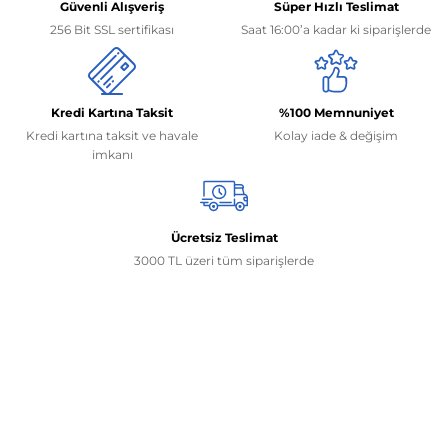
Güvenli Alışveriş
Süper Hızlı Teslimat
256 Bit SSL sertifikası
Saat 16:00’a kadar ki siparişlerde
Kredi Kartına Taksit
%100 Memnuniyet
Kredi kartına taksit ve havale
Kolay iade & değişim
imkanı
Ücretsiz Teslimat
3000 TL üzeri tüm siparişlerde
İletişim Bilgilerimiz
0506 468 45 05
0530 326 32 92
Mehmet Akif Ersoy Mah. 274. Sokak 1-B Blok
No:54 Wings Ankara
Yenimahalle / ANKARA
info@yedekparcamburada.com