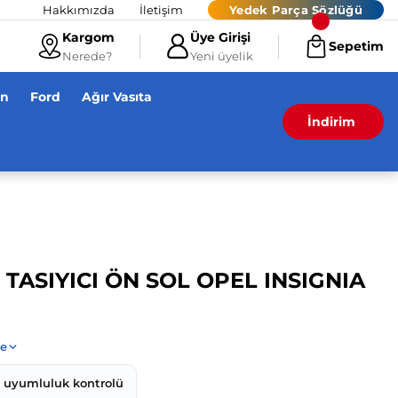
Hakkımızda
İletişim
Yedek Parça Sözlüğü
Kargom
Üye Girişi
Sepetim
Nerede?
Yeni üyelik
en
Ford
Ağır Vasıta
İndirim
 TASIYICI ÖN SOL OPEL INSIGNIA
z uyumluluk kontrolü