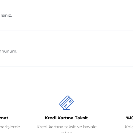
imat
Kredi Kartına Taksit
%1
iparişlerde
Kredi kartına taksit ve havale
Kol