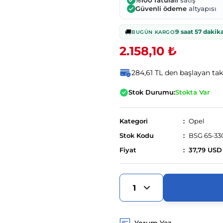
%100 faturalı
satış
Güvenli ödeme
altyapısı
🚚
9 saat 57 dakik
BUGÜN KARGO
2.158,10 ₺
284,61 TL den başlayan taks
Stok Durumu:
Stokta Var
Kategori
Opel
Stok Kodu
BSG 65-33
Fiyat
37,79 USD