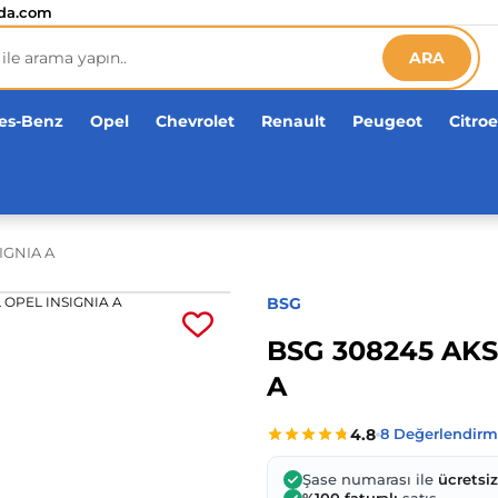
etsiz!
da.com
ARA
es-Benz
Opel
Chevrolet
Renault
Peugeot
Citro
IGNIA A
BSG
BSG 308245 AKS
A
Şase numarası ile
ücretsi