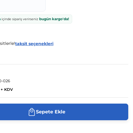
a
bugün kargo'da!
içinde sipariş verirseniz
itlerle!
taksit seçenekleri
0-026
 + KDV
Sepete Ekle