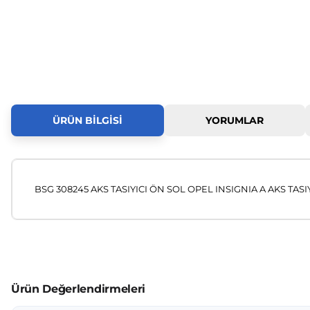
ÜRÜN BILGISI
YORUMLAR
BSG 308245 AKS TASIYICI ÖN SOL OPEL INSIGNIA A AKS TASI
Bu ürünün fiyat bilgisi, resim, ürün açıklamalarında ve diğer
Görüş ve önerileriniz için teşekkür ederiz.
Ürün resmi kalitesiz, bozuk veya görüntülenemiyor.