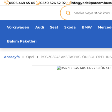
Türkiye’nin her noktasına 3000 TL ve üzeri
kargo ücr
0506 468 45 05
0530 326 32 92
info@yedekparcambura
Orijinal ürün
garantisi !
Üç yüz yirmi bin ürün
adeti!
Volkswagen
Audi
Seat
Skoda
BMW
Merced
Bakım Paketleri
Anasayfa
Opel
BSG 308245 AKS TASIYICI ÖN SOL OPEL INS