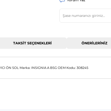
Yorum Yaz
TAKSIT SEÇENEKLERI
ÖNERILERINIZ
YICI ÖN SOL Marka: INSIGNIA A BSG OEM Kodu: 308245
 konularda yetersiz gördüğünüz noktaları öneri formunu kullanarak tar
Bu ürüne ilk yorumu siz yapın!