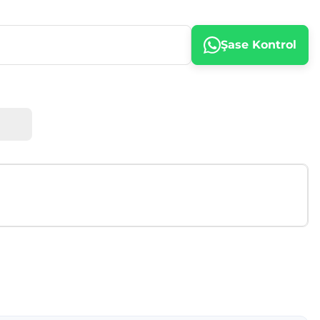
Şase Kontrol
afımıza iletebilirsiniz.