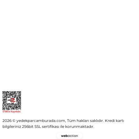
Mehmet Akif Ersoy Mah. 274. Sokak 1-B Blok
No:54 Wings Ankara
Yenimahalle / ANKARA
info@yedekparcamburada.com
Kurumsal
Kategoriler
Alışveriş
2026 © yedekparcamburada.com, Tüm hakları saklıdır. Kredi kartı
bilgileriniz 256bit SSL sertifikası ile korunmaktadır.
Webaction