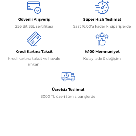
Güvenli Alışveriş
Süper Hızlı Teslimat
256 Bit SSL sertifikası
Saat 16:00’a kadar ki siparişlerde
Kredi Kartına Taksit
%100 Memnuniyet
Kredi kartına taksit ve havale
Kolay iade & değişim
imkanı
Ücretsiz Teslimat
3000 TL üzeri tüm siparişlerde
İletişim Bilgilerimiz
0506 468 45 05
0530 326 32 92