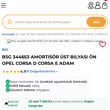
Geri Dön
Geri Dön
Geri Dön
Geri Dön
Geri Dön
Geri Dön
Geri Dön
Geri Dön
Geri Dön
Geri Dön
Geri Dön
Geri Dön
Geri Dön
n
enz
ARA
06-12
8
Anasayfa
Opel
BSG 344653 AMORTISÖR ÜST BILYASI ÖN OPEL CORSA D
2003
003 - 13
9
- ...
BSG
BSG 344653 AMORTISÖR ÜST BILYASI ÖN
P1)
02
11 - 19
6
OPEL CORSA D CORSA E ADAM
V1)
19 - ...
1
1
Şase numarası ile
ücretsiz uyumluluk kontrolü
0-13 (8p7)
-18
013 - 21
.
- 2002
%100 faturalı
satış
Güvenli ödeme
altyapısı
3-14 (8v7)
..
F22 2012 - 21
- 09
 - 08
22 saat 7 dakika
bugün
içinde sipariş verirseniz
BUGÜN
🚚
KARGO
kargo'da!
96-2010
 Coupe F44 2019 - ...
13
7 - ...
 - 11