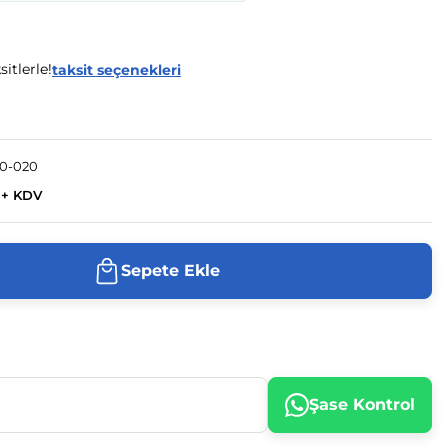
itlerle!
taksit seçenekleri
0-020
 + KDV
Sepete Ekle
Şase Kontrol