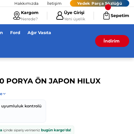
Hakkımızda
İletişim
Yedek Parça Sözlüğü
Kargom
Üye Girişi
Sepetim
Nerede?
Yeni üyelik
en
Ford
Ağır Vasıta
İndirim
30 PORYA ÖN JAPON HILUX
z uyumluluk kontrolü
ka
bugün kargo'da!
içinde sipariş verirseniz