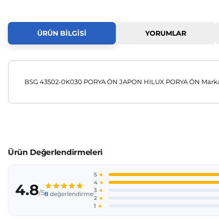
ÜRÜN BILGISI
YORUMLAR
BSG 43502-0K030 PORYA ÖN JAPON HILUX PORYA ÖN Marka
Bu ürünün fiyat bilgisi, resim, ürün açıklamalarında ve diğer
Görüş ve önerileriniz için teşekkür ederiz.
Ürün resmi kalitesiz, bozuk veya görüntülenemiyor.
Ürün açıklamasında eksik bilgiler bulunuyor.
Ürün bilgilerinde hatalar bulunuyor.
Ürün fiyatı diğer sitelerden daha pahalı.