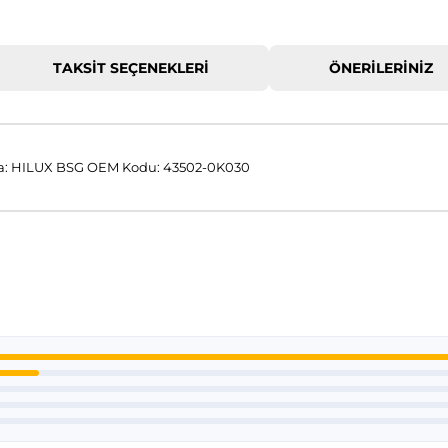
TAKSIT SEÇENEKLERI
ÖNERILERINIZ
: HILUX BSG OEM Kodu: 43502-0K030
 konularda yetersiz gördüğünüz noktaları öneri formunu kullanarak tar
Bu ürüne ilk yorumu siz yapın!
Yorum Yaz