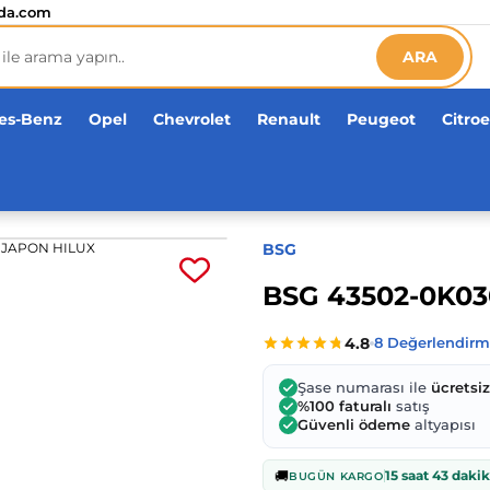
etsiz!
da.com
ARA
es-Benz
Opel
Chevrolet
Renault
Peugeot
Citro
BSG
BSG 43502-0K0
Şase numarası ile
ücretsi
%100 faturalı
satış
Güvenli ödeme
altyapısı
🚚
15 saat 43 daki
BUGÜN KARGO