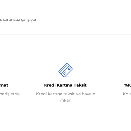
imat
Kredi Kartına Taksit
%1
iparişlerde
Kredi kartına taksit ve havale
Kol
imkanı
Kategoriler
Renault