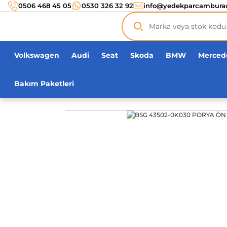
Türkiye’nin her noktasına 3000 TL ve üzeri
kargo ücr
0506 468 45 05
0530 326 32 92
info@yedekparcambura
Orijinal ürün
garantisi !
Üç yüz yirmi bin ürün
adeti!
Volkswagen
Audi
Seat
Skoda
BMW
Merced
Bakım Paketleri