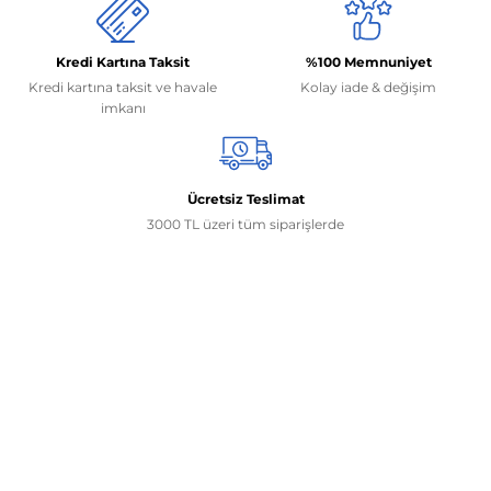
Kredi Kartına Taksit
%100 Memnuniyet
Kredi kartına taksit ve havale
Kolay iade & değişim
imkanı
Ücretsiz Teslimat
3000 TL üzeri tüm siparişlerde
İletişim Bilgilerimiz
0506 468 45 05
0530 326 32 92
Mehmet Akif Ersoy Mah. 274. Sokak 1-B Blok
No:54 Wings Ankara
Yenimahalle / ANKARA
info@yedekparcamburada.com
Kurumsal