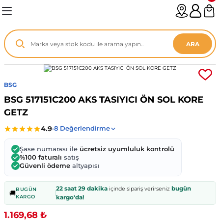
Geri Dön
Geri Dön
Geri Dön
Geri Dön
Geri Dön
Geri Dön
Geri Dön
Geri Dön
Geri Dön
Geri Dön
Geri Dön
Geri Dön
Geri Dön
n
enz
ARA
06-12
8
BSG
2003
003 - 13
9
- ...
BSG 517151C200 AKS TASIYICI ÖN SOL KORE
GETZ
P1)
02
11 - 19
6
V1)
19 - ...
1
1
Şase numarası ile
ücretsiz uyumluluk kontrolü
%100 faturalı
satış
Güvenli ödeme
altyapısı
0-13 (8p7)
-18
013 - 21
.
- 2002
22 saat 29 dakika
bugün
içinde sipariş verirseniz
BUGÜN
🚚
3-14 (8v7)
..
F22 2012 - 21
- 09
 - 08
KARGO
kargo'da!
1.169,68 ₺
96-2010
 Coupe F44 2019 - ...
13
7 - ...
 - 11