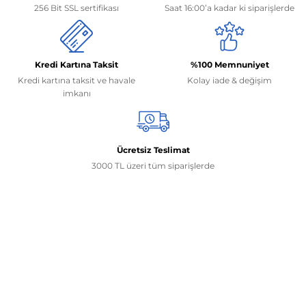
256 Bit SSL sertifikası
Saat 16:00’a kadar ki siparişlerde
Kredi Kartına Taksit
%100 Memnuniyet
Kredi kartına taksit ve havale
Kolay iade & değişim
imkanı
Ücretsiz Teslimat
3000 TL üzeri tüm siparişlerde
İletişim Bilgilerimiz
0506 468 45 05
0530 326 32 92
Mehmet Akif Ersoy Mah. 274. Sokak 1-B Blok
No:54 Wings Ankara
Yenimahalle / ANKARA
info@yedekparcamburada.com