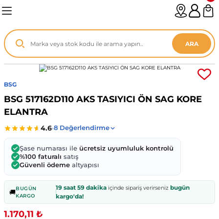
Geri Dön
Geri Dön
Geri Dön
Geri Dön
Geri Dön
Geri Dön
Geri Dön
Geri Dön
Geri Dön
Geri Dön
Geri Dön
Geri Dön
Geri Dön
n
enz
ARA
06-12
8
BSG
2003
003 - 13
9
- ...
BSG 517162D110 AKS TASIYICI ÖN SAG KORE
ELANTRA
P1)
02
11 - 19
6
V1)
19 - ...
1
1
Şase numarası ile
ücretsiz uyumluluk kontrolü
%100 faturalı
satış
Güvenli ödeme
altyapısı
0-13 (8p7)
-18
013 - 21
.
- 2002
19 saat 59 dakika
bugün
içinde sipariş verirseniz
BUGÜN
🚚
3-14 (8v7)
..
F22 2012 - 21
- 09
 - 08
KARGO
kargo'da!
1.170,11 ₺
96-2010
 Coupe F44 2019 - ...
13
7 - ...
 - 11