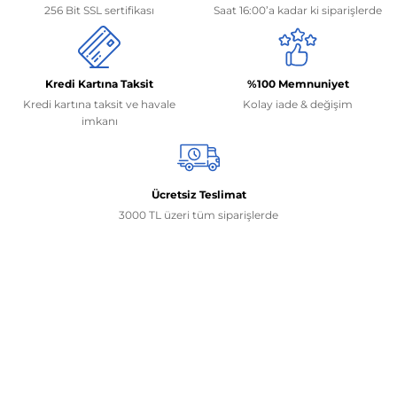
256 Bit SSL sertifikası
Saat 16:00’a kadar ki siparişlerde
Kredi Kartına Taksit
%100 Memnuniyet
Kredi kartına taksit ve havale
Kolay iade & değişim
imkanı
Ücretsiz Teslimat
3000 TL üzeri tüm siparişlerde
İletişim Bilgilerimiz
0506 468 45 05
0530 326 32 92
Mehmet Akif Ersoy Mah. 274. Sokak 1-B Blok
No:54 Wings Ankara
Yenimahalle / ANKARA
info@yedekparcamburada.com