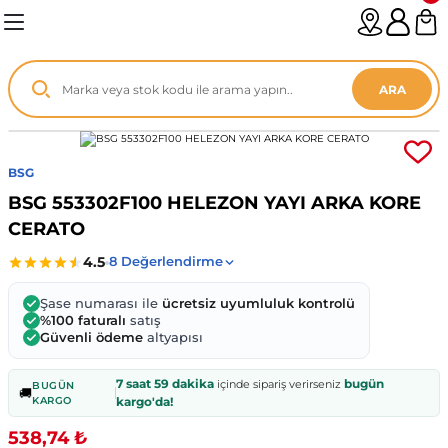
Geri Dön
Geri Dön
Geri Dön
Geri Dön
Geri Dön
Geri Dön
Geri Dön
Geri Dön
Geri Dön
Geri Dön
Geri Dön
Geri Dön
Geri Dön
n
enz
ARA
06-12
8
BSG
2003
003 - 13
9
- ...
BSG 553302F100 HELEZON YAYI ARKA KORE
CERATO
P1)
02
11 - 19
6
V1)
19 - ...
1
1
Şase numarası ile
ücretsiz uyumluluk kontrolü
%100 faturalı
satış
Güvenli ödeme
altyapısı
0-13 (8p7)
-18
013 - 21
.
- 2002
7 saat 59 dakika
bugün
içinde sipariş verirseniz
BUGÜN
🚚
3-14 (8v7)
..
F22 2012 - 21
- 09
 - 08
KARGO
kargo'da!
538,74 ₺
96-2010
 Coupe F44 2019 - ...
13
7 - ...
 - 11