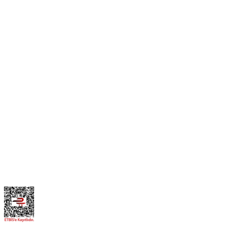
0506 468 45 05
0530 326 32 92
Mehmet Akif Ersoy Mah. 274. Sokak 1-B Blok
No:54 Wings Ankara
Yenimahalle / ANKARA
info@yedekparcamburada.com
Kurumsal
Kategoriler
Alışveriş