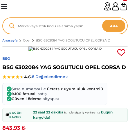
Geri Dön
Geri Dön
Geri Dön
Geri Dön
Geri Dön
Geri Dön
Geri Dön
Geri Dön
Geri Dön
Geri Dön
Geri Dön
Geri Dön
Geri Dön
n
enz
ARA
06-12
8
Anasayfa
Opel
BSG 6302084 YAG SOGUTUCU OPEL CORSA D
2003
003 - 13
9
- ...
BSG
BSG 6302084 YAG SOGUTUCU OPEL CORSA D
P1)
02
11 - 19
6
V1)
19 - ...
1
1
Şase numarası ile
ücretsiz uyumluluk kontrolü
%100 faturalı
satış
Güvenli ödeme
altyapısı
0-13 (8p7)
-18
013 - 21
.
- 2002
22 saat 22 dakika
bugün
içinde sipariş verirseniz
BUGÜN
3-14 (8v7)
..
F22 2012 - 21
- 09
 - 08
🚚
KARGO
kargo'da!
843,93 ₺
96-2010
 Coupe F44 2019 - ...
13
7 - ...
 - 11