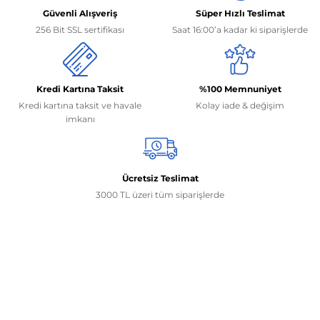
Güvenli Alışveriş
Süper Hızlı Teslimat
256 Bit SSL sertifikası
Saat 16:00’a kadar ki siparişlerde
Kredi Kartına Taksit
%100 Memnuniyet
Kredi kartına taksit ve havale
Kolay iade & değişim
imkanı
Ücretsiz Teslimat
3000 TL üzeri tüm siparişlerde
İletişim Bilgilerimiz
0506 468 45 05
0530 326 32 92
Mehmet Akif Ersoy Mah. 274. Sokak 1-B Blok
No:54 Wings Ankara
Yenimahalle / ANKARA
info@yedekparcamburada.com