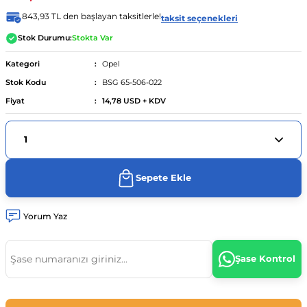
843,93 TL den başlayan taksitlerle!
taksit seçenekleri
ünümüz
04 - 13
urer F46 2014 - ...
..
.
- 2014
Stok Durumu:
Stokta Var
Kategori
Opel
8d2)
012-2017
90 - 98
 - 18
Stok Kodu
BSG 65-506-022
Fiyat
14,78 USD + KDV
4 (8e2)
- ...
997-2005
003
010 - 12
-...
2004-08
022
04 - 2012
7
012
 - ...
01
 (8k2)
06-2015
1 - 18
08
sso 2010 - 13
 - 15
Sepete Ekle
9 (8w2)
.
 - ...
09
004
5 -
Yorum Yaz
1-08
2 2013 - 2020
8
2008
Şase Kontrol
08-15
0 - ...
9
2017
2017
 12