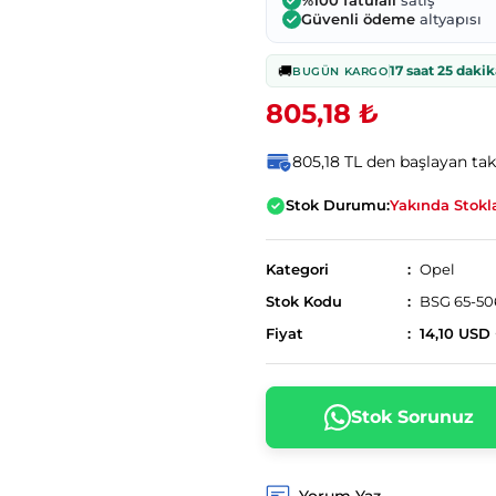
%100 faturalı
satış
Güvenli ödeme
altyapısı
🚚
17 saat 25 dakik
BUGÜN KARGO
805,18 ₺
805,18 TL den başlayan taks
Stok Durumu:
Yakında Stokl
Kategori
Opel
Stok Kodu
BSG 65-50
Fiyat
14,10 USD
Stok Sorunuz