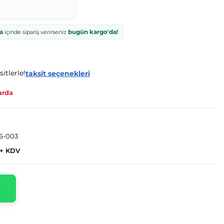
a
bugün kargo'da!
içinde sipariş verirseniz
itlerle!
taksit seçenekleri
arda
6-003
 + KDV