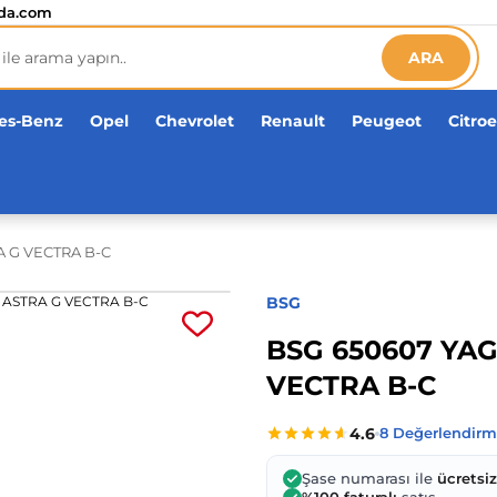
etsiz!
da.com
ARA
es-Benz
Opel
Chevrolet
Renault
Peugeot
Citro
 G VECTRA B-C
BSG
BSG 650607 YA
VECTRA B-C
Şase numarası ile
ücretsi