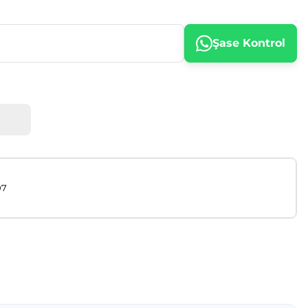
Şase Kontrol
07
afımıza iletebilirsiniz.