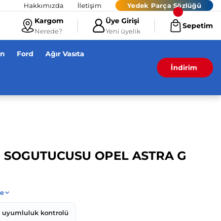
Hakkımızda
İletişim
Yedek Parça Sözlüğü
Kargom
Üye Girişi
Sepetim
Nerede?
Yeni üyelik
en
Ford
Ağır Vasıta
İndirim
G SOGUTUCUSU OPEL ASTRA G
z uyumluluk kontrolü