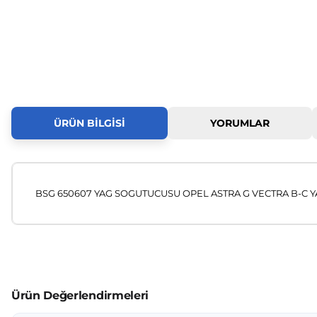
ÜRÜN BILGISI
YORUMLAR
BSG 650607 YAG SOGUTUCUSU OPEL ASTRA G VECTRA B-C Y
Bu ürünün fiyat bilgisi, resim, ürün açıklamalarında ve diğer
Görüş ve önerileriniz için teşekkür ederiz.
Ürün resmi kalitesiz, bozuk veya görüntülenemiyor.