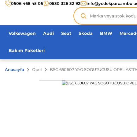
Türkiye’nin her noktasına 3000 TL ve üzeri
kargo ücr
0506 468 45 05
0530 326 32 92
info@yedekparcambura
Orijinal ürün
garantisi !
Üç yüz yirmi bin ürün
adeti!
Volkswagen
Audi
Seat
Skoda
BMW
Merced
Bakım Paketleri
Anasayfa
Opel
BSG 650607 YAG SOGUTUCUSU OPEL ASTRA