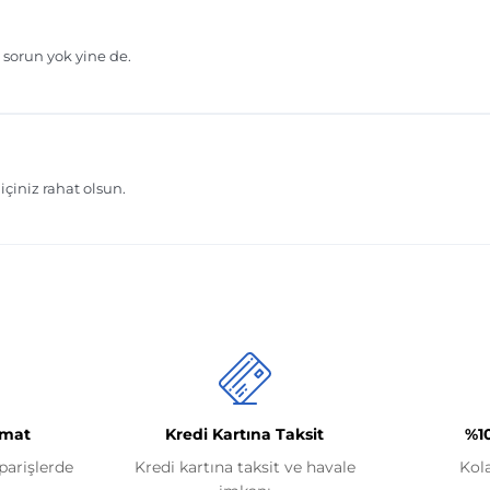
imat
Kredi Kartına Taksit
%1
iparişlerde
Kredi kartına taksit ve havale
Kol