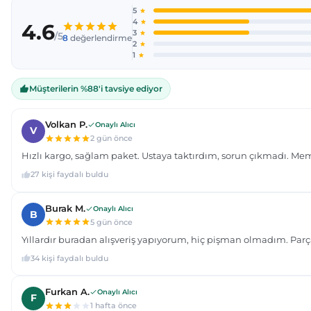
Ürün açıklamasında eksik bilgiler bulunuyor.
Ürün bilgilerinde hatalar bulunuyor.
Ürün fiyatı diğer sitelerden daha pahalı.
Bu ürüne benzer farklı alternatifler olmalı.