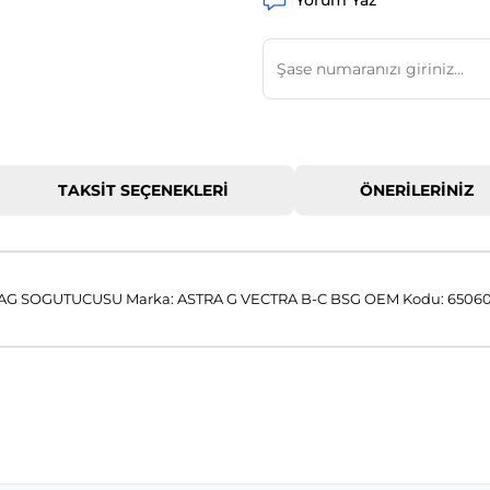
Yorum Yaz
TAKSIT SEÇENEKLERI
ÖNERILERINIZ
AG SOGUTUCUSU Marka: ASTRA G VECTRA B-C BSG OEM Kodu: 6506
 konularda yetersiz gördüğünüz noktaları öneri formunu kullanarak tar
Bu ürüne ilk yorumu siz yapın!