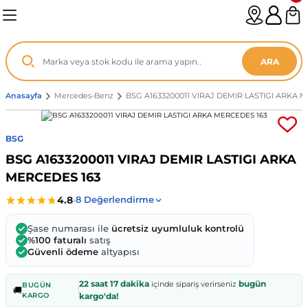
Geri Dön
Geri Dön
Geri Dön
Geri Dön
Geri Dön
Geri Dön
Geri Dön
Geri Dön
Geri Dön
Geri Dön
Geri Dön
Geri Dön
Geri Dön
n
enz
ARA
06-12
8
Anasayfa
Mercedes-Benz
BSG A1633200011 VIRAJ DEMIR LASTIGI ARKA 
2003
003 - 13
9
- ...
BSG
BSG A1633200011 VIRAJ DEMIR LASTIGI ARKA
P1)
02
11 - 19
6
MERCEDES 163
V1)
19 - ...
1
1
Şase numarası ile
ücretsiz uyumluluk kontrolü
0-13 (8p7)
-18
013 - 21
.
- 2002
%100 faturalı
satış
Güvenli ödeme
altyapısı
3-14 (8v7)
..
F22 2012 - 21
- 09
 - 08
22 saat 17 dakika
bugün
içinde sipariş verirseniz
BUGÜN
🚚
KARGO
kargo'da!
96-2010
 Coupe F44 2019 - ...
13
7 - ...
 - 11