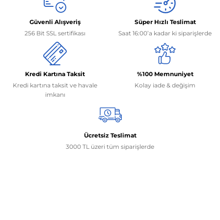
Güvenli Alışveriş
Süper Hızlı Teslimat
256 Bit SSL sertifikası
Saat 16:00’a kadar ki siparişlerde
Kredi Kartına Taksit
%100 Memnuniyet
Kredi kartına taksit ve havale
Kolay iade & değişim
imkanı
Ücretsiz Teslimat
3000 TL üzeri tüm siparişlerde
İletişim Bilgilerimiz
0506 468 45 05
0530 326 32 92
Mehmet Akif Ersoy Mah. 274. Sokak 1-B Blok