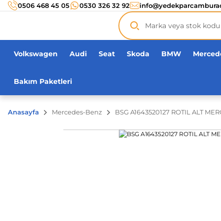
Türkiye’nin her noktasına 3000 TL ve üzeri
kargo ücr
0506 468 45 05
0530 326 32 92
info@yedekparcambura
Orijinal ürün
garantisi !
Üç yüz yirmi bin ürün
adeti!
Volkswagen
Audi
Seat
Skoda
BMW
Merced
Bakım Paketleri
Anasayfa
Mercedes-Benz
BSG A1643520127 ROTIL ALT MER