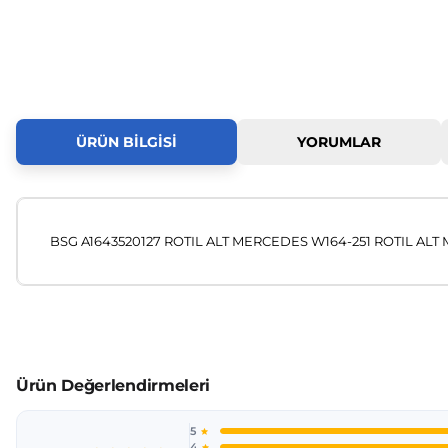
ÜRÜN BILGISI
YORUMLAR
BSG A1643520127 ROTIL ALT MERCEDES W164-251 ROTIL ALT 
Bu ürünün fiyat bilgisi, resim, ürün açıklamalarında ve diğer
Görüş ve önerileriniz için teşekkür ederiz.
Ürün resmi kalitesiz, bozuk veya görüntülenemiyor.
Ürün açıklamasında eksik bilgiler bulunuyor.