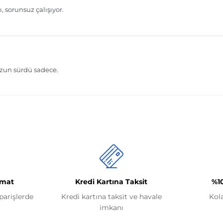
imat
Kredi Kartına Taksit
%1
iparişlerde
Kredi kartına taksit ve havale
Kol
imkanı