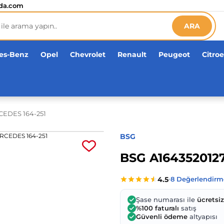
etsiz!
da.com
ARA
es-Benz
Opel
Chevrolet
Renault
Peugeot
Citro
CEDES 164-251
BSG
BSG A164352012
Şase numarası ile
ücretsi
%100 faturalı
satış
Güvenli ödeme
altyapısı