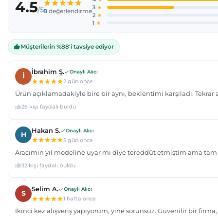
Ürün bilgilerinde hatalar bulunuyor.
Ürün fiyatı diğer sitelerden daha pahalı.
Bu ürüne benzer farklı alternatifler olmalı.