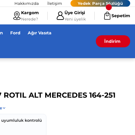
Hakkımızda
İletişim
Yedek Parça Sözlüğü
Kargom
Üye Girişi
Sepetim
Nerede?
Yeni üyelik
en
Ford
Ağır Vasıta
İndirim
7 ROTIL ALT MERCEDES 164-251
z uyumluluk kontrolü