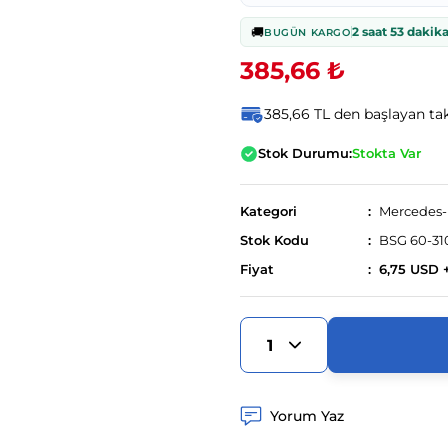
🚚
2 saat 53 dakik
BUGÜN KARGO
385,66 ₺
385,66 TL den başlayan taks
Stok Durumu:
Stokta Var
Kategori
Mercedes
Stok Kodu
BSG 60-31
Fiyat
6,75 USD 
Yorum Yaz