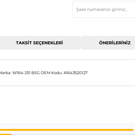
TAKSIT SEÇENEKLERI
ÖNERILERINIZ
Marka: W164-251 BSG OEM Kodu: A1643520127
 konularda yetersiz gördüğünüz noktaları öneri formunu kullanarak tar
Bu ürüne ilk yorumu siz yapın!
Yorum Yaz