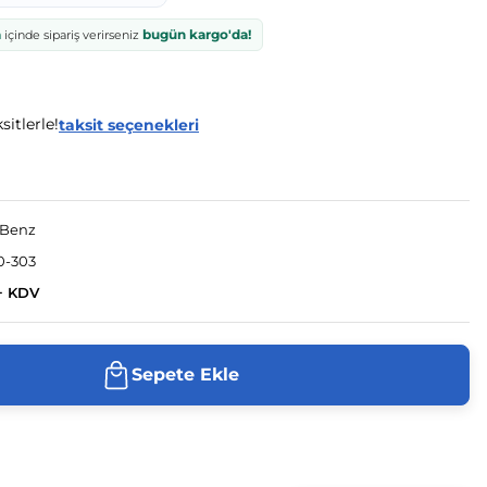
a
bugün kargo'da!
içinde sipariş verirseniz
itlerle!
taksit seçenekleri
-Benz
0-303
+ KDV
Sepete Ekle