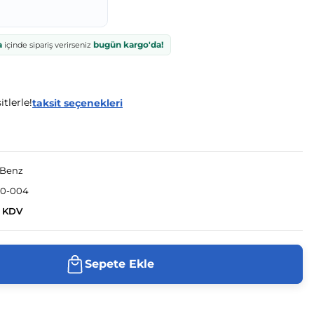
a
bugün kargo'da!
içinde sipariş verirseniz
tlerle!
taksit seçenekleri
-Benz
80-004
+ KDV
Sepete Ekle