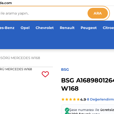
etsiz!
da.com
ARA
es-Benz
Opel
Chevrolet
Renault
Peugeot
Citro
TISÖRÜ MERCEDES W168
BSG
BSG A16898012
W168
Şase numarası ile
ücretsi