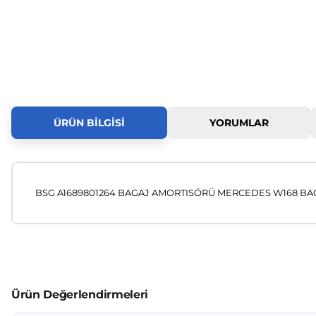
ÜRÜN BILGISI
YORUMLAR
BSG A1689801264 BAGAJ AMORTISÖRÜ MERCEDES W168 BAG
Bu ürünün fiyat bilgisi, resim, ürün açıklamalarında ve diğer
Görüş ve önerileriniz için teşekkür ederiz.
Ürün resmi kalitesiz, bozuk veya görüntülenemiyor.