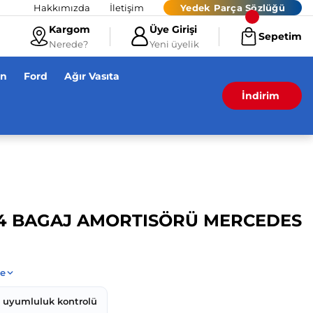
Hakkımızda
İletişim
Yedek Parça Sözlüğü
Kargom
Üye Girişi
Sepetim
Nerede?
Yeni üyelik
en
Ford
Ağır Vasıta
İndirim
64 BAGAJ AMORTISÖRÜ MERCEDES
z uyumluluk kontrolü