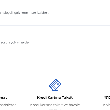
imat
Kredi Kartına Taksit
%1
iparişlerde
Kredi kartına taksit ve havale
Kol