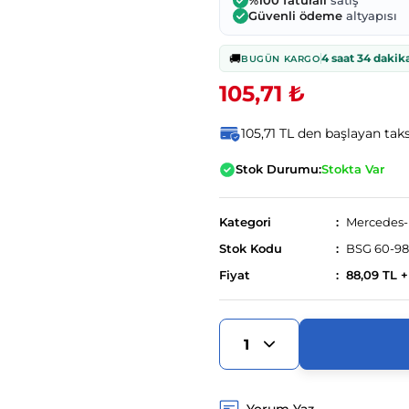
%100 faturalı
satış
Güvenli ödeme
altyapısı
🚚
4 saat 34 dakik
BUGÜN KARGO
105,71 ₺
105,71 TL den başlayan taksi
Stok Durumu:
Stokta Var
Kategori
Mercedes
Stok Kodu
BSG 60-9
Fiyat
88,09 TL 