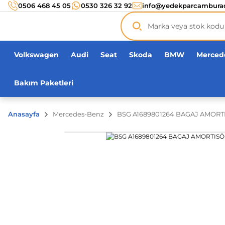
Türkiye’nin her noktasına 3000 TL ve üzeri
kargo ücr
0506 468 45 05
0530 326 32 92
info@yedekparcambura
Orijinal ürün
garantisi !
Üç yüz yirmi bin ürün
adeti!
Volkswagen
Audi
Seat
Skoda
BMW
Merced
Bakım Paketleri
Anasayfa
Mercedes-Benz
BSG A1689801264 BAGAJ AMOR