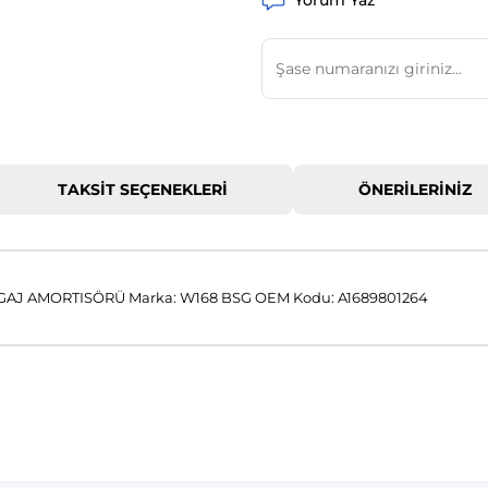
Yorum Yaz
TAKSIT SEÇENEKLERI
ÖNERILERINIZ
AJ AMORTISÖRÜ Marka: W168 BSG OEM Kodu: A1689801264
 konularda yetersiz gördüğünüz noktaları öneri formunu kullanarak tar
Bu ürüne ilk yorumu siz yapın!