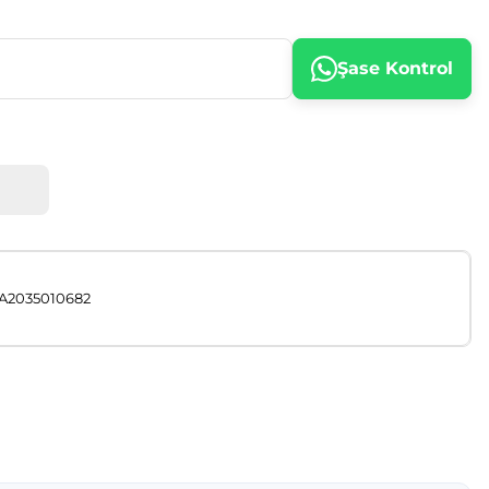
Şase Kontrol
A2035010682
afımıza iletebilirsiniz.