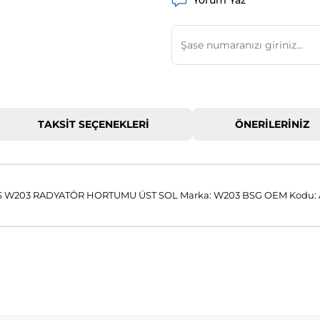
Yorum Yaz
TAKSIT SEÇENEKLERI
ÖNERILERINIZ
W203 RADYATÖR HORTUMU ÜST SOL Marka: W203 BSG OEM Kodu: 
 konularda yetersiz gördüğünüz noktaları öneri formunu kullanarak tar
Bu ürüne ilk yorumu siz yapın!