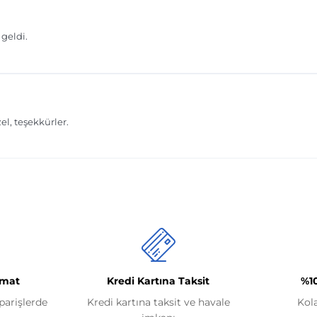
imat
Kredi Kartına Taksit
%1
iparişlerde
Kredi kartına taksit ve havale
Kol