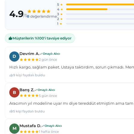
Ürün açıklamasında eksik bilgiler bulunuyor.
Ürün bilgilerinde hatalar bulunuyor.
Ürün fiyatı diğer sitelerden daha pahalı.
Bu ürüne benzer farklı alternatifler olmalı.