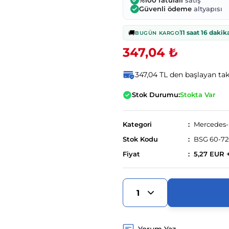
%100 faturalı
satış
Güvenli ödeme
altyapısı
🚚
11 saat 16 dakik
BUGÜN KARGO
347,04 ₺
347,04 TL den başlayan taks
Stok Durumu:
Stokta Var
Kategori
Mercedes
Stok Kodu
BSG 60-72
Fiyat
5,27 EUR 