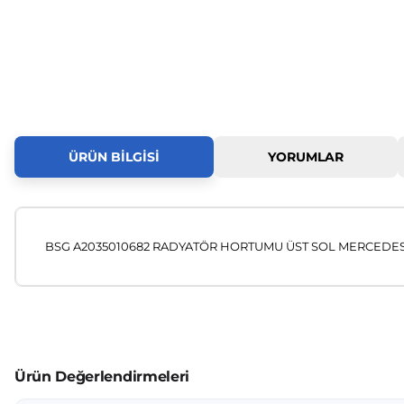
ÜRÜN BILGISI
YORUMLAR
BSG A2035010682 RADYATÖR HORTUMU ÜST SOL MERCEDES 
Bu ürünün fiyat bilgisi, resim, ürün açıklamalarında ve diğer
Görüş ve önerileriniz için teşekkür ederiz.
Ürün resmi kalitesiz, bozuk veya görüntülenemiyor.