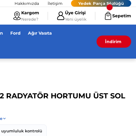
Hakkımızda
İletişim
Yedek Parça Sözlüğü
Kargom
Üye Girişi
Sepetim
Nerede?
Yeni üyelik
en
Ford
Ağır Vasıta
İndirim
82 RADYATÖR HORTUMU ÜST SOL
z uyumluluk kontrolü