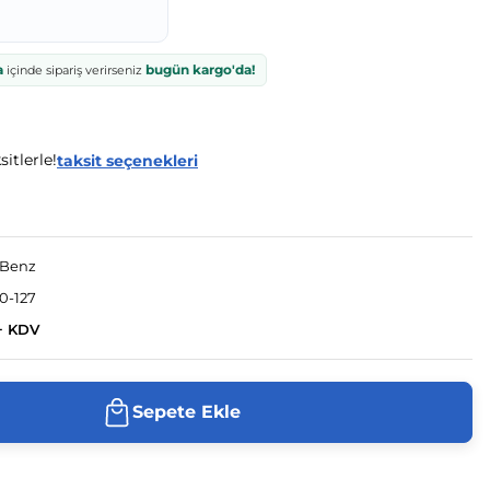
a
bugün kargo'da!
içinde sipariş verirseniz
itlerle!
taksit seçenekleri
-Benz
0-127
+ KDV
Sepete Ekle