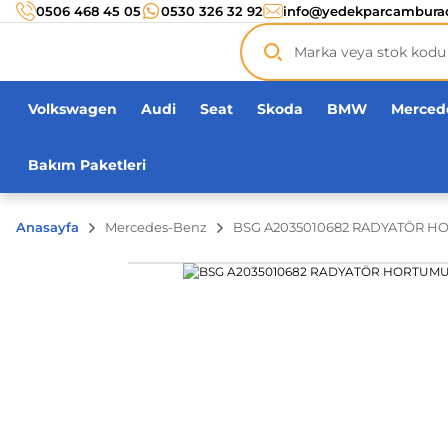
Türkiye’nin her noktasına 3000 TL ve üzeri
kargo ücr
0506 468 45 05
0530 326 32 92
info@yedekparcambura
Orijinal ürün
garantisi !
Üç yüz yirmi bin ürün
adeti!
Volkswagen
Audi
Seat
Skoda
BMW
Merced
Bakım Paketleri
Anasayfa
Mercedes-Benz
BSG A2035010682 RADYATÖR H