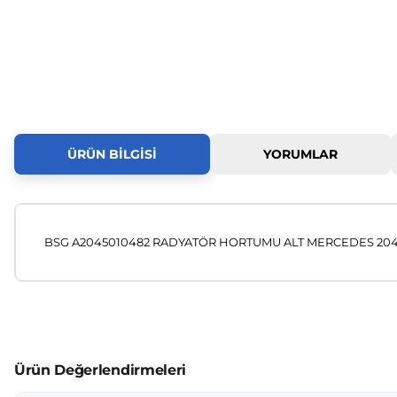
ÜRÜN BILGISI
YORUMLAR
BSG A2045010482 RADYATÖR HORTUMU ALT MERCEDES 204-2
Bu ürünün fiyat bilgisi, resim, ürün açıklamalarında ve diğer
Görüş ve önerileriniz için teşekkür ederiz.
Ürün resmi kalitesiz, bozuk veya görüntülenemiyor.