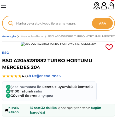
Geri Dön
Geri Dön
Geri Dön
Geri Dön
Geri Dön
Geri Dön
Geri Dön
Geri Dön
Geri Dön
Geri Dön
Geri Dön
Geri Dön
Geri Dön
n
enz
ARA
06-12
8
Anasayfa
Mercedes-Benz
BSG A2045281882 TURBO HORTUMU MERCEDE
2003
003 - 13
9
- ...
BSG
BSG A2045281882 TURBO HORTUMU
P1)
02
11 - 19
6
MERCEDES 204
V1)
19 - ...
1
1
Şase numarası ile
ücretsiz uyumluluk kontrolü
0-13 (8p7)
-18
013 - 21
.
- 2002
%100 faturalı
satış
Güvenli ödeme
altyapısı
3-14 (8v7)
..
F22 2012 - 21
- 09
 - 08
15 saat 32 dakika
bugün
içinde sipariş verirseniz
BUGÜN
🚚
KARGO
kargo'da!
96-2010
 Coupe F44 2019 - ...
13
7 - ...
 - 11