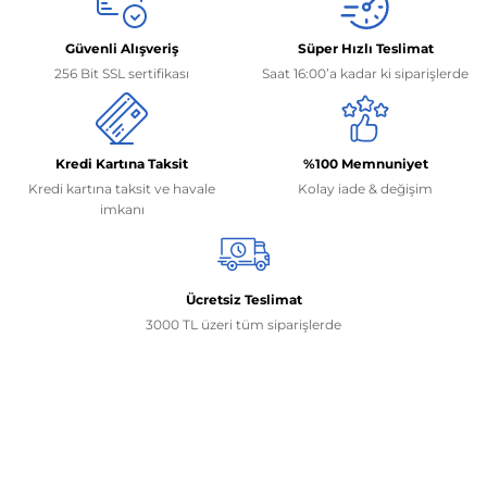
Güvenli Alışveriş
Süper Hızlı Teslimat
256 Bit SSL sertifikası
Saat 16:00’a kadar ki siparişlerde
Kredi Kartına Taksit
%100 Memnuniyet
Kredi kartına taksit ve havale
Kolay iade & değişim
imkanı
Ücretsiz Teslimat
3000 TL üzeri tüm siparişlerde
İletişim Bilgilerimiz
0506 468 45 05
0530 326 32 92
Mehmet Akif Ersoy Mah. 274. Sokak 1-B Blok