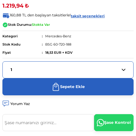
1.219,94 ₺
ünümüz
04 - 13
urer F46 2014 - ...
..
.
- 2014
160,88 TL den başlayan taksitlerle!
taksit seçenekleri
Stok Durumu:
Stokta Var
8d2)
012-2017
90 - 98
 - 18
Kategori
Mercedes-Benz
Stok Kodu
BSG 60-720-188
4 (8e2)
- ...
997-2005
003
010 - 12
-...
Fiyat
18,53 EUR + KDV
2004-08
022
04 - 2012
7
012
 - ...
01
 (8k2)
06-2015
1 - 18
08
sso 2010 - 13
 - 15
Sepete Ekle
9 (8w2)
.
 - ...
09
004
5 -
Yorum Yaz
1-08
2 2013 - 2020
8
2008
Şase Kontrol
08-15
0 - ...
9
2017
2017
 12