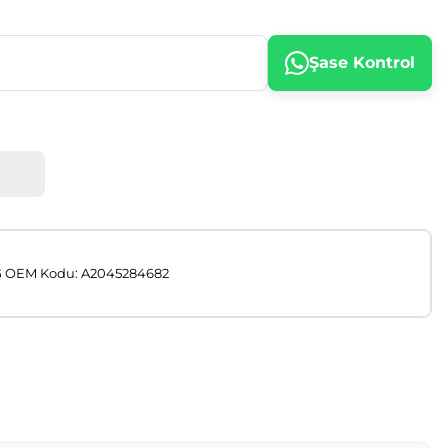
Şase Kontrol
G OEM Kodu: A2045284682
afımıza iletebilirsiniz.