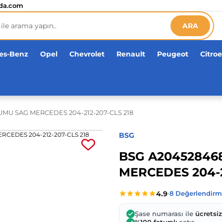
etsiz!
da.com
ARA
es-Benz
Opel
Chevrolet
Renault
Peugeot
Citro
MU SAG MERCEDES 204-212-207-CLS 218
BSG
BSG A20452846
MERCEDES 204-2
Şase numarası ile
ücretsi