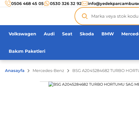
Türkiye’nin her noktasına 3000 TL ve üzeri
kargo ücr
0506 468 45 05
0530 326 32 92
info@yedekparcambura
Orijinal ürün
garantisi !
Üç yüz yirmi bin ürün
adeti!
Volkswagen
Audi
Seat
Skoda
BMW
Merced
Bakım Paketleri
Anasayfa
Mercedes-Benz
BSG A2045284682 TURBO HORTU