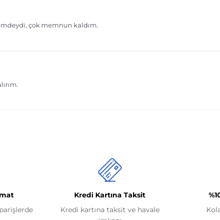
imat
Kredi Kartına Taksit
%1
iparişlerde
Kredi kartına taksit ve havale
Kol