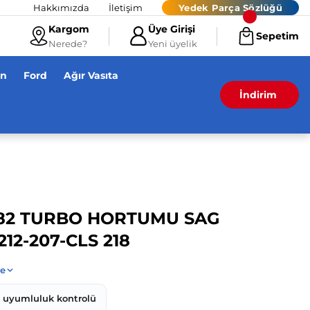
Hakkımızda
İletişim
Yedek Parça Sözlüğü
Kargom
Üye Girişi
Sepetim
Nerede?
Yeni üyelik
en
Ford
Ağır Vasıta
İndirim
82 TURBO HORTUMU SAG
12-207-CLS 218
z uyumluluk kontrolü