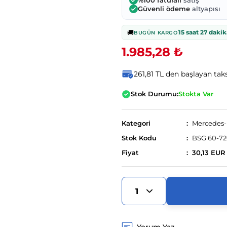
%100 faturalı
satış
Güvenli ödeme
altyapısı
🚚
15 saat 27 dakik
BUGÜN KARGO
1.985,28 ₺
261,81 TL den başlayan taks
Stok Durumu:
Stokta Var
Kategori
Mercedes
Stok Kodu
BSG 60-72
Fiyat
30,13 EUR