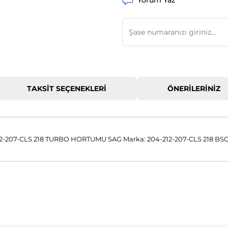
Yorum Yaz
TAKSIT SEÇENEKLERI
ÖNERILERINIZ
07-CLS 218 TURBO HORTUMU SAG Marka: 204-212-207-CLS 218 BS
 konularda yetersiz gördüğünüz noktaları öneri formunu kullanarak tar
Bu ürüne ilk yorumu siz yapın!