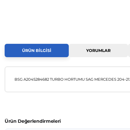
ÜRÜN BILGISI
YORUMLAR
BSG A2045284682 TURBO HORTUMU SAG MERCEDES 204-212-2
Bu ürünün fiyat bilgisi, resim, ürün açıklamalarında ve diğer
Görüş ve önerileriniz için teşekkür ederiz.
Ürün resmi kalitesiz, bozuk veya görüntülenemiyor.