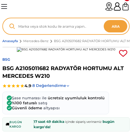
Geri Dön
Geri Dön
Geri Dön
Geri Dön
Geri Dön
Geri Dön
Geri Dön
Geri Dön
Geri Dön
Geri Dön
Geri Dön
Geri Dön
Geri Dön
n
enz
ARA
06-12
8
Anasayfa
Mercedes-Benz
BSG A2105011682 RADYATÖR HORTUMU ALT M
2003
003 - 13
9
- ...
BSG
BSG A2105011682 RADYATÖR HORTUMU ALT
P1)
02
11 - 19
6
MERCEDES W210
V1)
19 - ...
1
1
Şase numarası ile
ücretsiz uyumluluk kontrolü
0-13 (8p7)
-18
013 - 21
.
- 2002
%100 faturalı
satış
Güvenli ödeme
altyapısı
3-14 (8v7)
..
F22 2012 - 21
- 09
 - 08
17 saat 49 dakika
bugün
içinde sipariş verirseniz
BUGÜN
🚚
KARGO
kargo'da!
96-2010
 Coupe F44 2019 - ...
13
7 - ...
 - 11