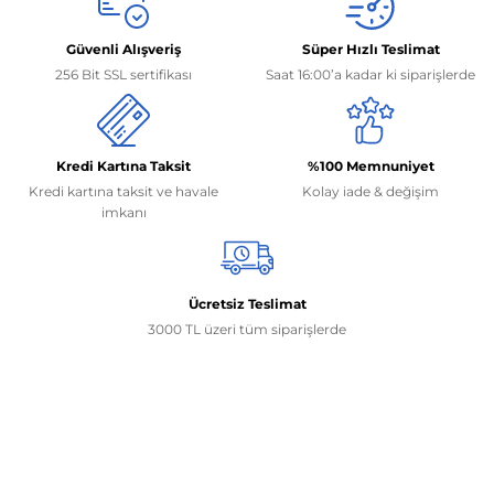
Güvenli Alışveriş
Süper Hızlı Teslimat
256 Bit SSL sertifikası
Saat 16:00’a kadar ki siparişlerde
Kredi Kartına Taksit
%100 Memnuniyet
Kredi kartına taksit ve havale
Kolay iade & değişim
imkanı
Ücretsiz Teslimat
3000 TL üzeri tüm siparişlerde
İletişim Bilgilerimiz
0506 468 45 05
0530 326 32 92
Mehmet Akif Ersoy Mah. 274. Sokak 1-B Blok