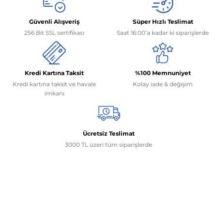
Güvenli Alışveriş
Süper Hızlı Teslimat
256 Bit SSL sertifikası
Saat 16:00’a kadar ki siparişlerde
Kredi Kartına Taksit
%100 Memnuniyet
Kredi kartına taksit ve havale
Kolay iade & değişim
imkanı
Ücretsiz Teslimat
3000 TL üzeri tüm siparişlerde
İletişim Bilgilerimiz
0506 468 45 05
0530 326 32 92
Mehmet Akif Ersoy Mah. 274. Sokak 1-B Blok