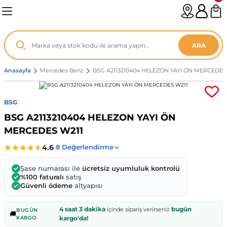
Geri Dön
Geri Dön
Geri Dön
Geri Dön
Geri Dön
Geri Dön
Geri Dön
Geri Dön
Geri Dön
Geri Dön
Geri Dön
Geri Dön
Geri Dön
n
enz
ARA
06-12
8
Anasayfa
Mercedes-Benz
BSG A2113210404 HELEZON YAYI ÖN MERCEDES
2003
003 - 13
9
- ...
BSG
BSG A2113210404 HELEZON YAYI ÖN
P1)
02
11 - 19
6
MERCEDES W211
V1)
19 - ...
1
1
Şase numarası ile
ücretsiz uyumluluk kontrolü
0-13 (8p7)
-18
013 - 21
.
- 2002
%100 faturalı
satış
Güvenli ödeme
altyapısı
3-14 (8v7)
..
F22 2012 - 21
- 09
 - 08
4 saat 3 dakika
bugün
içinde sipariş verirseniz
BUGÜN
🚚
KARGO
kargo'da!
96-2010
 Coupe F44 2019 - ...
13
7 - ...
 - 11