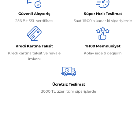
Güvenli Alışveriş
Süper Hızlı Teslimat
256 Bit SSL sertifikası
Saat 16:00’a kadar ki siparişlerde
Kredi Kartına Taksit
%100 Memnuniyet
Kredi kartına taksit ve havale
Kolay iade & değişim
imkanı
Ücretsiz Teslimat
3000 TL üzeri tüm siparişlerde
İletişim Bilgilerimiz
0506 468 45 05
0530 326 32 92
Mehmet Akif Ersoy Mah. 274. Sokak 1-B Blok