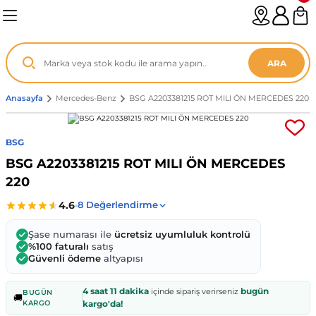
Geri Dön
Geri Dön
Geri Dön
Geri Dön
Geri Dön
Geri Dön
Geri Dön
Geri Dön
Geri Dön
Geri Dön
Geri Dön
Geri Dön
Geri Dön
n
enz
ARA
06-12
8
Anasayfa
Mercedes-Benz
BSG A2203381215 ROT MILI ÖN MERCEDES 220
2003
003 - 13
9
- ...
BSG
BSG A2203381215 ROT MILI ÖN MERCEDES
P1)
02
11 - 19
6
220
V1)
19 - ...
1
1
Şase numarası ile
ücretsiz uyumluluk kontrolü
0-13 (8p7)
-18
013 - 21
.
- 2002
%100 faturalı
satış
Güvenli ödeme
altyapısı
3-14 (8v7)
..
F22 2012 - 21
- 09
 - 08
4 saat 11 dakika
bugün
içinde sipariş verirseniz
BUGÜN
🚚
KARGO
kargo'da!
96-2010
 Coupe F44 2019 - ...
13
7 - ...
 - 11