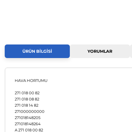
ÜRÜN BILGISI
YORUMLAR
HAVA HORTUMU
271 018 00 82
271 018 08 82
271 018 14 82
271000000000
271018148205
271018148264
A 271 018 00 82