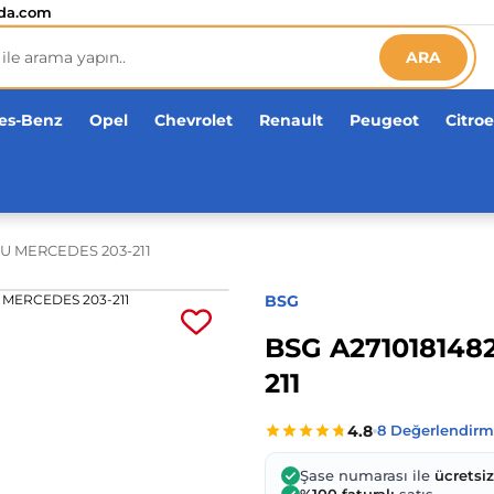
etsiz!
da.com
ARA
es-Benz
Opel
Chevrolet
Renault
Peugeot
Citro
U MERCEDES 203-211
BSG
BSG A27101814
211
Şase numarası ile
ücretsi