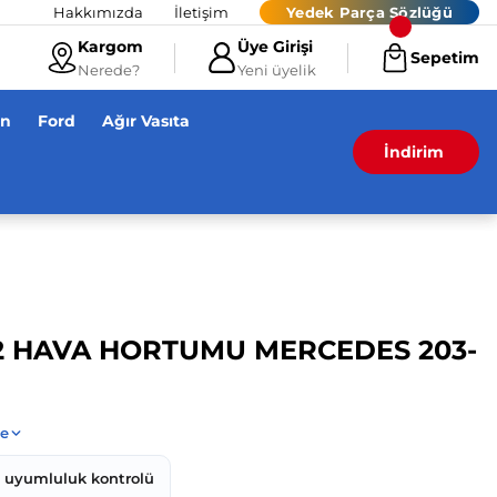
Hakkımızda
İletişim
Yedek Parça Sözlüğü
Kargom
Üye Girişi
Sepetim
Nerede?
Yeni üyelik
en
Ford
Ağır Vasıta
İndirim
82 HAVA HORTUMU MERCEDES 203-
z uyumluluk kontrolü