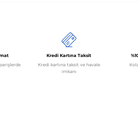
imat
Kredi Kartına Taksit
%1
iparişlerde
Kredi kartına taksit ve havale
Kol
imkanı
Kategoriler
Renault
lerimiz
Volkswagen
mu
BMW