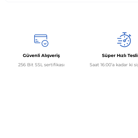
Güvenli Alışveriş
Süper Hızlı Tesl
256 Bit SSL sertifikası
Saat 16:00’a kadar ki s
Kurumsal
İletişim Bilgilerimiz
0506 468 45 05
Hakkımızda
0530 326 32 92
İletişim Bilgi
Mehmet Akif Ersoy Mah. 274. Sokak 1-B
İletişim For
info@yedekparcamburada.com
Blok No:54 Wings Ankara
Yenimahalle /