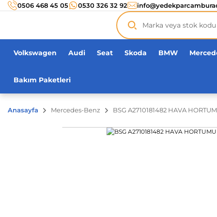
Türkiye’nin her noktasına 3000 TL ve üzeri
kargo ücr
0506 468 45 05
0530 326 32 92
info@yedekparcambura
Orijinal ürün
garantisi !
Üç yüz yirmi bin ürün
adeti!
Volkswagen
Audi
Seat
Skoda
BMW
Merced
Bakım Paketleri
Anasayfa
Mercedes-Benz
BSG A2710181482 HAVA HORTUM