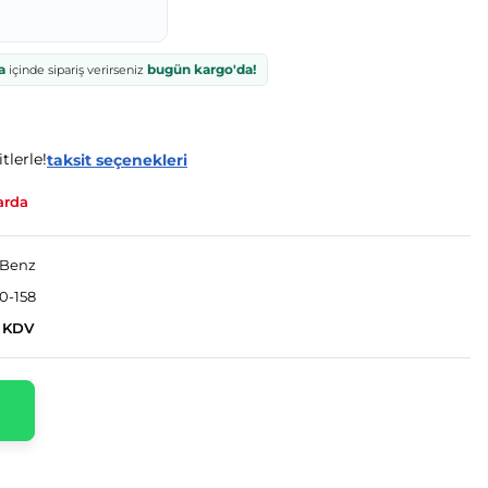
a
bugün kargo'da!
içinde sipariş verirseniz
tlerle!
taksit seçenekleri
arda
-Benz
0-158
+ KDV