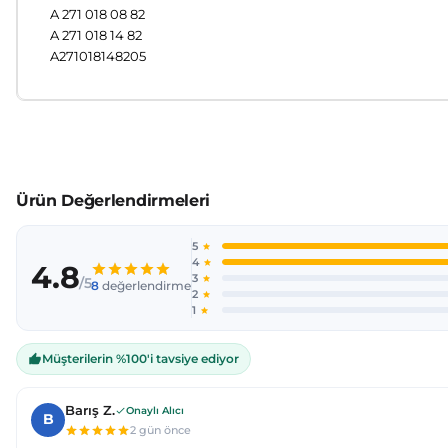
A 271 018 08 82
A 271 018 14 82
A271018148205
Bu ürünün fiyat bilgisi, resim, ürün açıklamalarında ve diğer
Görüş ve önerileriniz için teşekkür ederiz.
Ürün resmi kalitesiz, bozuk veya görüntülenemiyor.
Ürün açıklamasında eksik bilgiler bulunuyor.
Ürün bilgilerinde hatalar bulunuyor.
Ürün fiyatı diğer sitelerden daha pahalı.
Bu ürüne benzer farklı alternatifler olmalı.