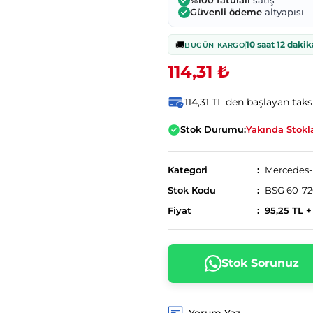
%100 faturalı
satış
Güvenli ödeme
altyapısı
🚚
10 saat 12 dakik
BUGÜN KARGO
114,31 ₺
114,31 TL den başlayan taksi
Stok Durumu:
Yakında Stokl
Kategori
Mercedes
Stok Kodu
BSG 60-72
Fiyat
95,25 TL 
Stok Sorunuz