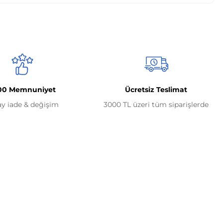
00 Memnuniyet
Ücretsiz Teslimat
ay iade & değişim
3000 TL üzeri tüm siparişlerde
Alışveriş
Mesafeli Satış Sözleşmesi
Gizlilik ve Güvenlik
İptal ve İade Koşulları