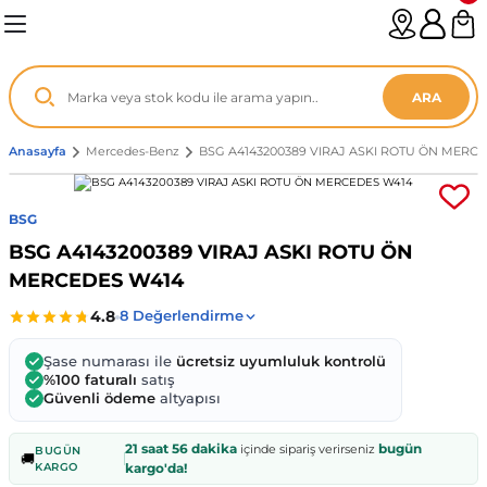
Geri Dön
Geri Dön
Geri Dön
Geri Dön
Geri Dön
Geri Dön
Geri Dön
Geri Dön
Geri Dön
Geri Dön
Geri Dön
Geri Dön
Geri Dön
n
enz
ARA
06-12
8
Anasayfa
Mercedes-Benz
BSG A4143200389 VIRAJ ASKI ROTU ÖN MERC
2003
003 - 13
9
- ...
BSG
BSG A4143200389 VIRAJ ASKI ROTU ÖN
P1)
02
11 - 19
6
MERCEDES W414
V1)
19 - ...
1
1
Şase numarası ile
ücretsiz uyumluluk kontrolü
0-13 (8p7)
-18
013 - 21
.
- 2002
%100 faturalı
satış
Güvenli ödeme
altyapısı
3-14 (8v7)
..
F22 2012 - 21
- 09
 - 08
21 saat 56 dakika
bugün
içinde sipariş verirseniz
BUGÜN
🚚
KARGO
kargo'da!
96-2010
 Coupe F44 2019 - ...
13
7 - ...
 - 11