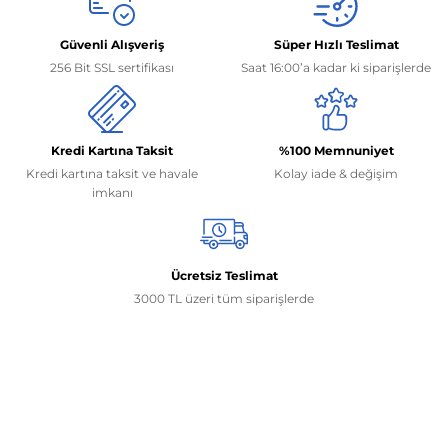
Güvenli Alışveriş
Süper Hızlı Teslimat
256 Bit SSL sertifikası
Saat 16:00’a kadar ki siparişlerde
Kredi Kartına Taksit
%100 Memnuniyet
Kredi kartına taksit ve havale
Kolay iade & değişim
imkanı
Ücretsiz Teslimat
3000 TL üzeri tüm siparişlerde
İletişim Bilgilerimiz
0506 468 45 05
0530 326 32 92
Mehmet Akif Ersoy Mah. 274. Sokak 1-B Blok