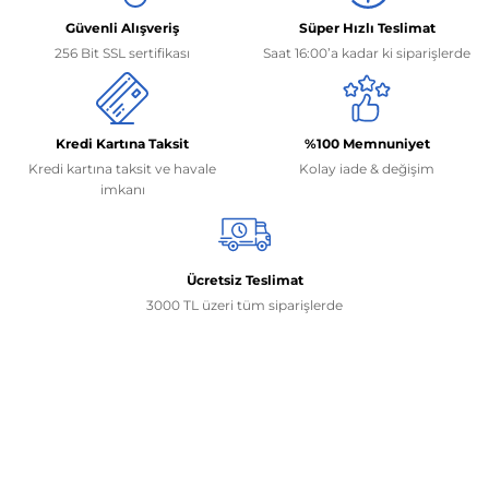
Güvenli Alışveriş
Süper Hızlı Teslimat
256 Bit SSL sertifikası
Saat 16:00’a kadar ki siparişlerde
Kredi Kartına Taksit
%100 Memnuniyet
Kredi kartına taksit ve havale
Kolay iade & değişim
imkanı
Ücretsiz Teslimat
3000 TL üzeri tüm siparişlerde
İletişim Bilgilerimiz
0506 468 45 05
0530 326 32 92
Mehmet Akif Ersoy Mah. 274. Sokak 1-B Blok
No:54 Wings Ankara
Yenimahalle / ANKARA