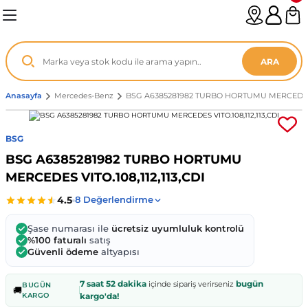
Geri Dön
Geri Dön
Geri Dön
Geri Dön
Geri Dön
Geri Dön
Geri Dön
Geri Dön
Geri Dön
Geri Dön
Geri Dön
Geri Dön
Geri Dön
n
enz
ARA
06-12
8
Anasayfa
Mercedes-Benz
BSG A6385281982 TURBO HORTUMU MERCEDES VI
2003
003 - 13
9
- ...
BSG
BSG A6385281982 TURBO HORTUMU
P1)
02
11 - 19
6
MERCEDES VITO.108,112,113,CDI
V1)
19 - ...
1
1
Şase numarası ile
ücretsiz uyumluluk kontrolü
0-13 (8p7)
-18
013 - 21
.
- 2002
%100 faturalı
satış
Güvenli ödeme
altyapısı
3-14 (8v7)
..
F22 2012 - 21
- 09
 - 08
7 saat 52 dakika
bugün
içinde sipariş verirseniz
BUGÜN
🚚
KARGO
kargo'da!
96-2010
 Coupe F44 2019 - ...
13
7 - ...
 - 11