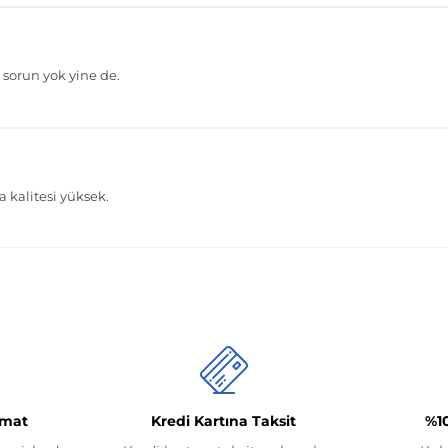
imat
Kredi Kartına Taksit
%1