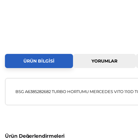
ÜRÜN BILGISI
YORUMLAR
BSG A6385282682 TURBO HORTUMU MERCEDES VITO 110D TU
Bu ürünün fiyat bilgisi, resim, ürün açıklamalarında ve diğer
Görüş ve önerileriniz için teşekkür ederiz.