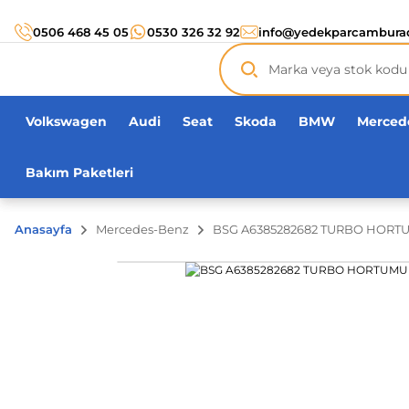
0506 468 45 05
0530 326 32 92
info@yedekparcambura
Volkswagen
Audi
Seat
Skoda
BMW
Merced
Bakım Paketleri
Anasayfa
Mercedes-Benz
BSG A6385282682 TURBO HORT