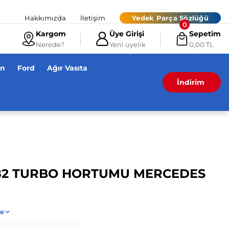
Hakkımızda
İletişim
Yedek Parça Sözlüğü
0
iz!
Kargom
Üye Girişi
Sepetim
Nerede?
Yeni üyelik
0,00 TL
en
Ford
Ağır Vasıta
İndirim
682 TURBO HORTUMU MERCEDES