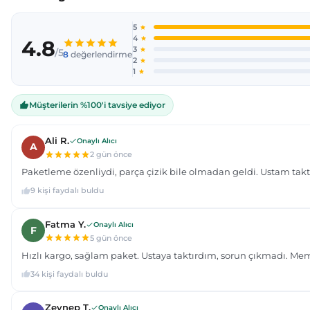
Ürün resmi kalitesiz, bozuk veya görüntülenemiyor.
Ürün açıklamasında eksik bilgiler bulunuyor.
Ürün bilgilerinde hatalar bulunuyor.
Ürün fiyatı diğer sitelerden daha pahalı.
Bu ürüne benzer farklı alternatifler olmalı.