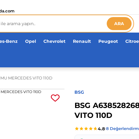
Orijinal ürün
garantisi !
Üç yüz yirmi bin ürün
adeti!
da.com
Türkiye’nin her noktasına 3000 TL ve üzeri
kargo ücrets
ARA
Orijinal ürün
garantisi !
Üç yüz yirmi bin ürün
adeti!
es-Benz
Opel
Chevrolet
Renault
Peugeot
Citro
UMU MERCEDES VITO 110D
BSG
BSG A6385282
VITO 110D