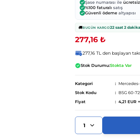
Şase numarası ile
ücretsi
%100 faturalı
satış
Güvenli ödeme
altyapısı
🚚
22 saat 2 dakik
BUGÜN KARGO
277,16 ₺
277,16 TL den başlayan taks
Stok Durumu:
Stokta Var
Kategori
Mercedes
Stok Kodu
BSG 60-72
Fiyat
4,21 EUR 