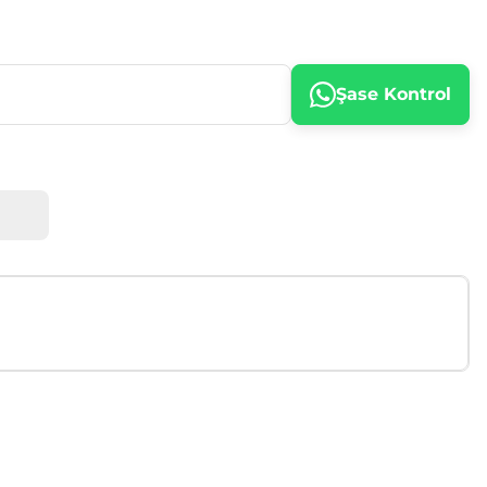
Şase Kontrol
afımıza iletebilirsiniz.