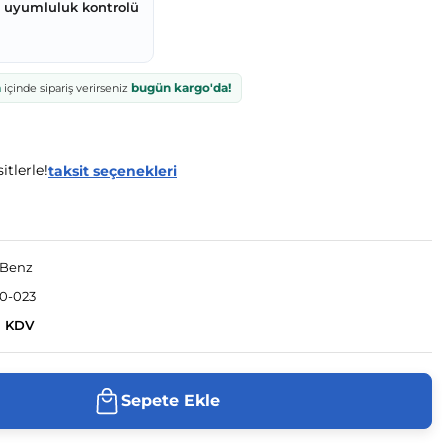
z uyumluluk kontrolü
a
bugün kargo'da!
içinde sipariş verirseniz
itlerle!
taksit seçenekleri
-Benz
0-023
+ KDV
Sepete Ekle