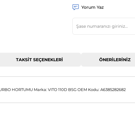
Yorum Yaz
TAKSIT SEÇENEKLERI
ÖNERILERINIZ
RBO HORTUMU Marka: VITO 110D BSG OEM Kodu: A6385282682
 konularda yetersiz gördüğünüz noktaları öneri formunu kullanarak tar
Bu ürüne ilk yorumu siz yapın!