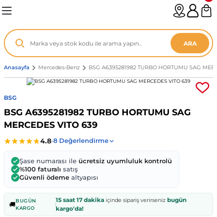
Geri Dön
Geri Dön
Geri Dön
Geri Dön
Geri Dön
Geri Dön
Geri Dön
Geri Dön
Geri Dön
Geri Dön
Geri Dön
Geri Dön
Geri Dön
n
enz
ARA
06-12
8
Anasayfa
Mercedes-Benz
BSG A6395281982 TURBO HORTUMU SAG MERC
2003
003 - 13
9
- ...
BSG
BSG A6395281982 TURBO HORTUMU SAG
P1)
02
11 - 19
6
MERCEDES VITO 639
V1)
19 - ...
1
1
Şase numarası ile
ücretsiz uyumluluk kontrolü
0-13 (8p7)
-18
013 - 21
.
- 2002
%100 faturalı
satış
Güvenli ödeme
altyapısı
3-14 (8v7)
..
F22 2012 - 21
- 09
 - 08
15 saat 17 dakika
bugün
içinde sipariş verirseniz
BUGÜN
🚚
KARGO
kargo'da!
96-2010
 Coupe F44 2019 - ...
13
7 - ...
 - 11