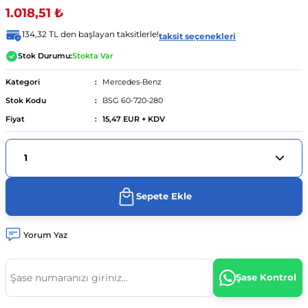
1.018,51 ₺
ünümüz
04 - 13
urer F46 2014 - ...
..
.
- 2014
134,32 TL den başlayan taksitlerle!
taksit seçenekleri
Stok Durumu:
Stokta Var
8d2)
012-2017
90 - 98
 - 18
Kategori
Mercedes-Benz
Stok Kodu
BSG 60-720-280
4 (8e2)
- ...
997-2005
003
010 - 12
-...
Fiyat
15,47 EUR + KDV
2004-08
022
04 - 2012
7
012
 - ...
01
 (8k2)
06-2015
1 - 18
08
sso 2010 - 13
 - 15
Sepete Ekle
9 (8w2)
.
 - ...
09
004
5 -
Yorum Yaz
1-08
2 2013 - 2020
8
2008
Şase Kontrol
08-15
0 - ...
9
2017
2017
 12