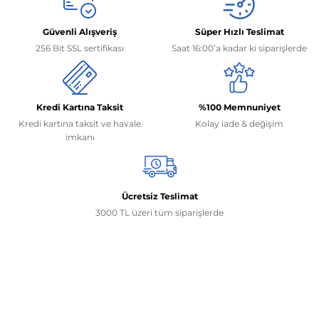
Güvenli Alışveriş
Süper Hızlı Teslimat
256 Bit SSL sertifikası
Saat 16:00’a kadar ki siparişlerde
Kredi Kartına Taksit
%100 Memnuniyet
Kredi kartına taksit ve havale
Kolay iade & değişim
imkanı
Ücretsiz Teslimat
3000 TL üzeri tüm siparişlerde
İletişim Bilgilerimiz
0506 468 45 05
0530 326 32 92
Mehmet Akif Ersoy Mah. 274. Sokak 1-B Blok