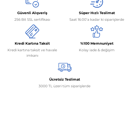
Güvenli Alışveriş
Süper Hızlı Teslimat
256 Bit SSL sertifikası
Saat 16:00’a kadar ki siparişlerde
Kredi Kartına Taksit
%100 Memnuniyet
Kredi kartına taksit ve havale
Kolay iade & değişim
imkanı
Ücretsiz Teslimat
3000 TL üzeri tüm siparişlerde
İletişim Bilgilerimiz
0506 468 45 05
0530 326 32 92
Mehmet Akif Ersoy Mah. 274. Sokak 1-B Blok