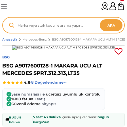
Geri Dön
Geri Dön
Geri Dön
Geri Dön
Geri Dön
Geri Dön
Geri Dön
Geri Dön
Geri Dön
Geri Dön
Geri Dön
Geri Dön
Geri Dön
n
enz
ARA
06-12
8
Anasayfa
Mercedes-Benz
BSG A9017600128-1 MAKARA UCU ALT MERCEDES 
2003
003 - 13
9
- ...
BSG
BSG A9017600128-1 MAKARA UCU ALT
P1)
02
11 - 19
6
MERCEDES SPRT.312,313,LT35
V1)
19 - ...
1
1
Şase numarası ile
ücretsiz uyumluluk kontrolü
0-13 (8p7)
-18
013 - 21
.
- 2002
%100 faturalı
satış
Güvenli ödeme
altyapısı
3-14 (8v7)
..
F22 2012 - 21
- 09
 - 08
5 saat 43 dakika
bugün
içinde sipariş verirseniz
BUGÜN
🚚
KARGO
kargo'da!
96-2010
 Coupe F44 2019 - ...
13
7 - ...
 - 11