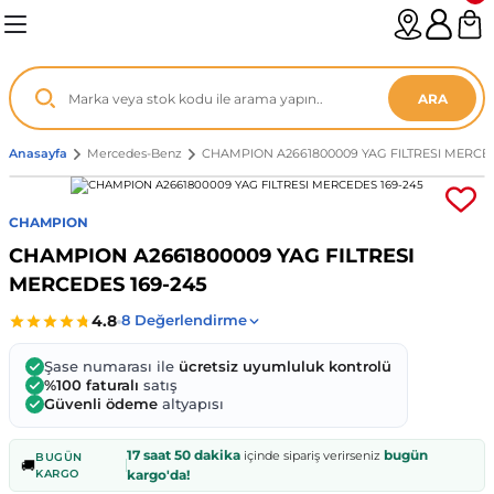
Geri Dön
Geri Dön
Geri Dön
Geri Dön
Geri Dön
Geri Dön
Geri Dön
Geri Dön
Geri Dön
Geri Dön
Geri Dön
Geri Dön
Geri Dön
n
enz
ARA
06-12
8
Anasayfa
Mercedes-Benz
CHAMPION A2661800009 YAG FILTRESI MERCED
2003
003 - 13
9
- ...
CHAMPION
CHAMPION A2661800009 YAG FILTRESI
P1)
02
11 - 19
6
MERCEDES 169-245
V1)
19 - ...
1
1
Şase numarası ile
ücretsiz uyumluluk kontrolü
0-13 (8p7)
-18
013 - 21
.
- 2002
%100 faturalı
satış
Güvenli ödeme
altyapısı
3-14 (8v7)
..
F22 2012 - 21
- 09
 - 08
17 saat 50 dakika
bugün
içinde sipariş verirseniz
BUGÜN
🚚
KARGO
kargo'da!
96-2010
 Coupe F44 2019 - ...
13
7 - ...
 - 11