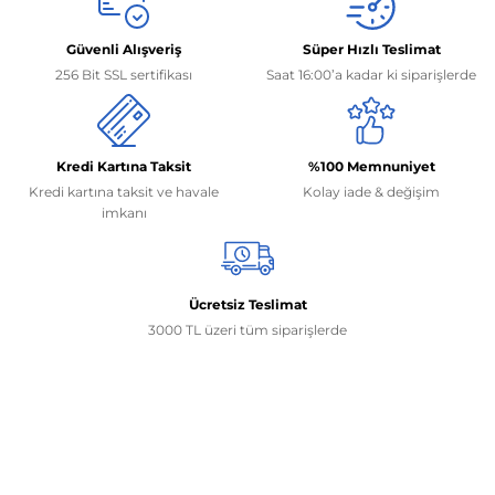
Güvenli Alışveriş
Süper Hızlı Teslimat
256 Bit SSL sertifikası
Saat 16:00’a kadar ki siparişlerde
Kredi Kartına Taksit
%100 Memnuniyet
Kredi kartına taksit ve havale
Kolay iade & değişim
imkanı
Ücretsiz Teslimat
3000 TL üzeri tüm siparişlerde
İletişim Bilgilerimiz
0506 468 45 05
0530 326 32 92
Mehmet Akif Ersoy Mah. 274. Sokak 1-B Blok