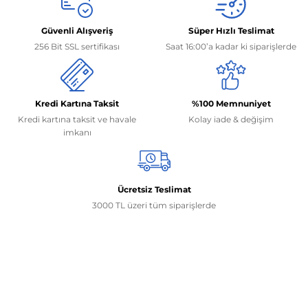
Güvenli Alışveriş
Süper Hızlı Teslimat
256 Bit SSL sertifikası
Saat 16:00’a kadar ki siparişlerde
Kredi Kartına Taksit
%100 Memnuniyet
Kredi kartına taksit ve havale
Kolay iade & değişim
imkanı
Ücretsiz Teslimat
3000 TL üzeri tüm siparişlerde
İletişim Bilgilerimiz
0506 468 45 05
0530 326 32 92
Mehmet Akif Ersoy Mah. 274. Sokak 1-B Blok