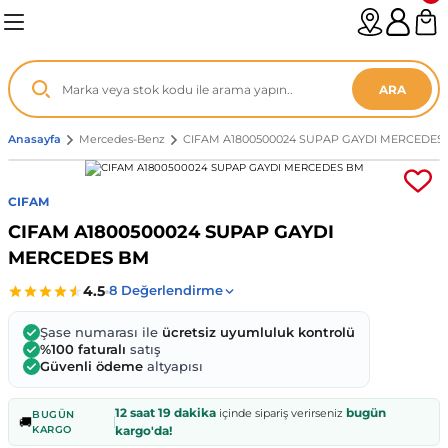
Geri Dön
Geri Dön
Geri Dön
Geri Dön
Geri Dön
Geri Dön
Geri Dön
Geri Dön
Geri Dön
Geri Dön
Geri Dön
Geri Dön
Geri Dön
n
enz
ARA
06-12
8
Anasayfa
Mercedes-Benz
CIFAM A1800500024 SUPAP GAYDI MERCEDES
2003
003 - 13
9
- ...
CIFAM
CIFAM A1800500024 SUPAP GAYDI
P1)
02
11 - 19
6
MERCEDES BM
V1)
19 - ...
1
1
Şase numarası ile
ücretsiz uyumluluk kontrolü
0-13 (8p7)
-18
013 - 21
.
- 2002
%100 faturalı
satış
Güvenli ödeme
altyapısı
3-14 (8v7)
..
F22 2012 - 21
- 09
 - 08
12 saat 19 dakika
bugün
içinde sipariş verirseniz
BUGÜN
🚚
KARGO
kargo'da!
96-2010
 Coupe F44 2019 - ...
13
7 - ...
 - 11