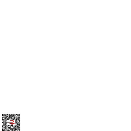
İletişim Bilgilerimiz
0506 468 45 05
0530 326 32 92
Mehmet Akif Ersoy Mah. 274. Sokak 1-B Blok
No:54 Wings Ankara
Yenimahalle / ANKARA
info@yedekparcamburada.com
Kurumsal
Kategoriler
Alışveriş