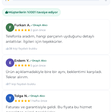
Ürün bilgilerinde hatalar bulunuyor.
Ürün fiyatı diğer sitelerden daha pahalı.
ace 2018..
 2017 - 23
...
ect 2002- 12
Bu ürüne benzer farklı alternatifler olmalı.
) 2004-2010
 2003 - 11
11
ıer 2014- 23
) 2010-18
2011 - 17
2018...
6
2017 - ...
Gönder
2013 - 18
 2006 - 13
 X
2013 - 2018
D
2018 - ...
B