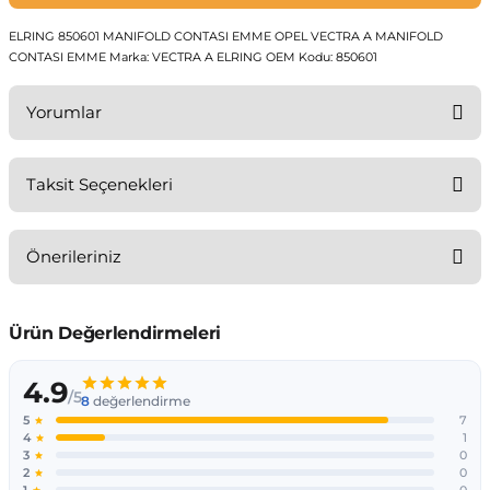
4GH)
 - ...
95 - 2003
.
 19
ELRING 850601 MANIFOLD CONTASI EMME OPEL VECTRA A MANIFOLD
CONTASI EMME Marka: VECTRA A ELRING OEM Kodu: 850601
01 - 2010
S
 ...
Yorumlar
4GA)
09 - 2016
9 - 2018
3 - 1996
Taksit Seçenekleri
017-2023
...
97 - 2000
Bu ürüne ilk yorumu siz yapın!
 (4e2)
003-2010
07
 - 2005
001 - 07
Önerileriniz
Yorum Yaz
F13 2011-17
38
 -
08 - 15
Bu ürünün fiyat bilgisi, resim, ürün açıklamalarında ve diğer
konularda yetersiz gördüğünüz noktaları öneri formunu
kullanarak tarafımıza iletebilirsiniz.
..
08-15
- ...
Görüş ve önerileriniz için teşekkür ederiz.
 2009 - 15
.
..
Ürün resmi kalitesiz, bozuk veya görüntülenemiyor.
Ürün açıklamasında eksik bilgiler bulunuyor.
2016..
 2014 - 22
2018
...