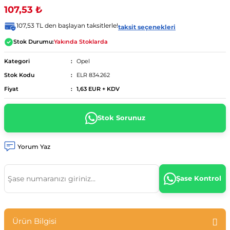
107,53 ₺
ünümüz
04 - 13
urer F46 2014 - ...
..
.
- 2014
107,53 TL den başlayan taksitlerle!
taksit seçenekleri
Stok Durumu:
Yakında Stoklarda
8d2)
012-2017
90 - 98
 - 18
Kategori
Opel
Stok Kodu
ELR 834.262
4 (8e2)
- ...
997-2005
003
010 - 12
-...
Fiyat
1,63 EUR + KDV
2004-08
022
04 - 2012
7
012
 - ...
Stok Sorunuz
01
 (8k2)
06-2015
1 - 18
08
sso 2010 - 13
 - 15
Yorum Yaz
9 (8w2)
.
 - ...
09
004
5 -
Şase Kontrol
1-08
2 2013 - 2020
8
2008
08-15
0 - ...
9
2017
2017
 12
Ürün Bilgisi