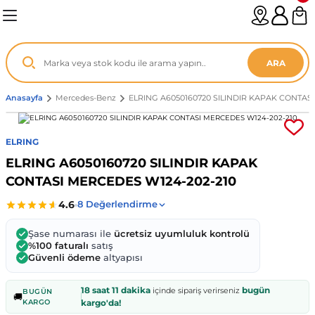
Geri Dön
Geri Dön
Geri Dön
Geri Dön
Geri Dön
Geri Dön
Geri Dön
Geri Dön
Geri Dön
Geri Dön
Geri Dön
Geri Dön
Geri Dön
n
enz
ARA
06-12
8
Anasayfa
Mercedes-Benz
ELRING A6050160720 SILINDIR KAPAK CONTASI
2003
003 - 13
9
- ...
ELRING
ELRING A6050160720 SILINDIR KAPAK
P1)
02
11 - 19
6
CONTASI MERCEDES W124-202-210
V1)
19 - ...
1
1
Şase numarası ile
ücretsiz uyumluluk kontrolü
0-13 (8p7)
-18
013 - 21
.
- 2002
%100 faturalı
satış
Güvenli ödeme
altyapısı
3-14 (8v7)
..
F22 2012 - 21
- 09
 - 08
18 saat 11 dakika
bugün
içinde sipariş verirseniz
BUGÜN
🚚
KARGO
kargo'da!
96-2010
 Coupe F44 2019 - ...
13
7 - ...
 - 11