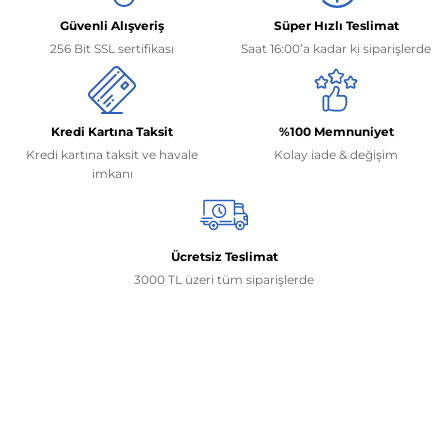
Güvenli Alışveriş
Süper Hızlı Teslimat
256 Bit SSL sertifikası
Saat 16:00’a kadar ki siparişlerde
Kredi Kartına Taksit
%100 Memnuniyet
Kredi kartına taksit ve havale
Kolay iade & değişim
imkanı
Ücretsiz Teslimat
3000 TL üzeri tüm siparişlerde
İletişim Bilgilerimiz
0506 468 45 05
0530 326 32 92
Mehmet Akif Ersoy Mah. 274. Sokak 1-B Blok
No:54 Wings Ankara
Yenimahalle / ANKARA