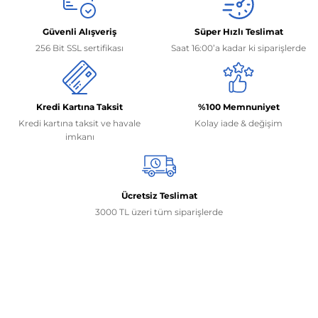
Güvenli Alışveriş
Süper Hızlı Teslimat
256 Bit SSL sertifikası
Saat 16:00’a kadar ki siparişlerde
Kredi Kartına Taksit
%100 Memnuniyet
Kredi kartına taksit ve havale
Kolay iade & değişim
imkanı
Ücretsiz Teslimat
3000 TL üzeri tüm siparişlerde
İletişim Bilgilerimiz
0506 468 45 05
0530 326 32 92
Mehmet Akif Ersoy Mah. 274. Sokak 1-B Blok