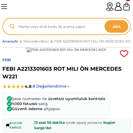
Geri Dön
Geri Dön
Geri Dön
Geri Dön
Geri Dön
Geri Dön
Geri Dön
Geri Dön
Geri Dön
Geri Dön
Geri Dön
Geri Dön
Geri Dön
n
enz
ARA
06-12
8
Anasayfa
Mercedes-Benz
FEBI A2213301603 ROT MILI ÖN MERCEDES W22
2003
003 - 13
9
- ...
FEBI
FEBI A2213301603 ROT MILI ÖN MERCEDES
P1)
02
11 - 19
6
W221
V1)
19 - ...
1
1
Şase numarası ile
ücretsiz uyumluluk kontrolü
0-13 (8p7)
-18
013 - 21
.
- 2002
%100 faturalı
satış
Güvenli ödeme
altyapısı
3-14 (8v7)
..
F22 2012 - 21
- 09
 - 08
13 saat 56 dakika
bugün
içinde sipariş verirseniz
BUGÜN
🚚
KARGO
kargo'da!
96-2010
 Coupe F44 2019 - ...
13
7 - ...
 - 11