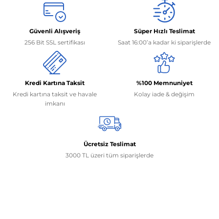
Güvenli Alışveriş
Süper Hızlı Teslimat
256 Bit SSL sertifikası
Saat 16:00’a kadar ki siparişlerde
Kredi Kartına Taksit
%100 Memnuniyet
Kredi kartına taksit ve havale
Kolay iade & değişim
imkanı
Ücretsiz Teslimat
3000 TL üzeri tüm siparişlerde
İletişim Bilgilerimiz
0506 468 45 05
0530 326 32 92