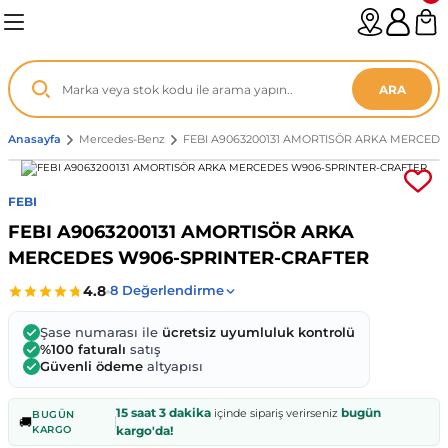
Geri Dön
Geri Dön
Geri Dön
Geri Dön
Geri Dön
Geri Dön
Geri Dön
Geri Dön
Geri Dön
Geri Dön
Geri Dön
Geri Dön
Geri Dön
n
enz
ARA
06-12
8
Anasayfa
Mercedes-Benz
FEBI A9063200131 AMORTISÖR ARKA MERCED
2003
003 - 13
9
- ...
FEBI
FEBI A9063200131 AMORTISÖR ARKA
P1)
02
11 - 19
6
MERCEDES W906-SPRINTER-CRAFTER
V1)
19 - ...
1
1
Şase numarası ile
ücretsiz uyumluluk kontrolü
0-13 (8p7)
-18
013 - 21
.
- 2002
%100 faturalı
satış
Güvenli ödeme
altyapısı
3-14 (8v7)
..
F22 2012 - 21
- 09
 - 08
15 saat 3 dakika
bugün
içinde sipariş verirseniz
BUGÜN
🚚
KARGO
kargo'da!
96-2010
 Coupe F44 2019 - ...
13
7 - ...
 - 11