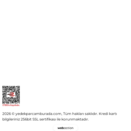
Mehmet Akif Ersoy Mah. 274. Sokak 1-B Blok
No:54 Wings Ankara
Yenimahalle / ANKARA
info@yedekparcamburada.com
Kurumsal
Kategoriler
Alışveriş
2026 © yedekparcamburada.com, Tüm hakları saklıdır. Kredi kartı
bilgileriniz 256bit SSL sertifikası ile korunmaktadır.
Webaction