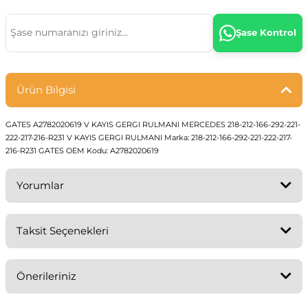
4GH)
 - ...
95 - 2003
.
 19
Şase Kontrol
01 - 2010
S
 ...
4GA)
09 - 2016
9 - 2018
3 - 1996
Ürün Bilgisi
017-2023
...
97 - 2000
GATES A2782020619 V KAYIS GERGI RULMANI MERCEDES 218-212-166-292-221-
222-217-216-R231 V KAYIS GERGI RULMANI Marka: 218-212-166-292-221-222-217-
216-R231 GATES OEM Kodu: A2782020619
 (4e2)
003-2010
07
 - 2005
001 - 07
Yorumlar
F13 2011-17
38
 -
08 - 15
..
08-15
- ...
Taksit Seçenekleri
Bu ürüne ilk yorumu siz yapın!
 2009 - 15
.
..
Önerileriniz
Yorum Yaz
2016..
 2014 - 22
2018
...