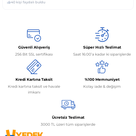
Güvenli Alışveriş
Süper Hızlı Teslimat
256 Bit SSL sertifikası
Saat 16:00’a kadar ki siparişlerde
Kredi Kartına Taksit
%100 Memnuniyet
Kredi kartına taksit ve havale
Kolay iade & değişim
imkanı
Ücretsiz Teslimat
3000 TL üzeri tüm siparişlerde