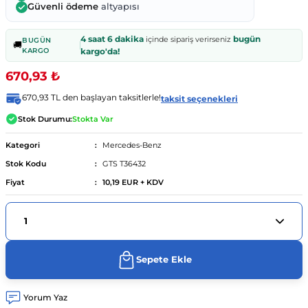
Güvenli ödeme
altyapısı
ünümüz
04 - 13
urer F46 2014 - ...
..
.
- 2014
4 saat 6 dakika
bugün
içinde sipariş verirseniz
BUGÜN
🚚
KARGO
kargo'da!
8d2)
012-2017
90 - 98
 - 18
670,93 ₺
670,93 TL den başlayan taksitlerle!
taksit seçenekleri
4 (8e2)
- ...
997-2005
003
010 - 12
-...
Stok Durumu:
Stokta Var
2004-08
022
04 - 2012
7
012
 - ...
Kategori
Mercedes-Benz
Stok Kodu
GTS T36432
01
 (8k2)
06-2015
1 - 18
08
sso 2010 - 13
 - 15
Fiyat
10,19 EUR + KDV
9 (8w2)
.
 - ...
09
004
5 -
1-08
2 2013 - 2020
8
2008
Sepete Ekle
08-15
0 - ...
9
2017
2017
 12
Yorum Yaz