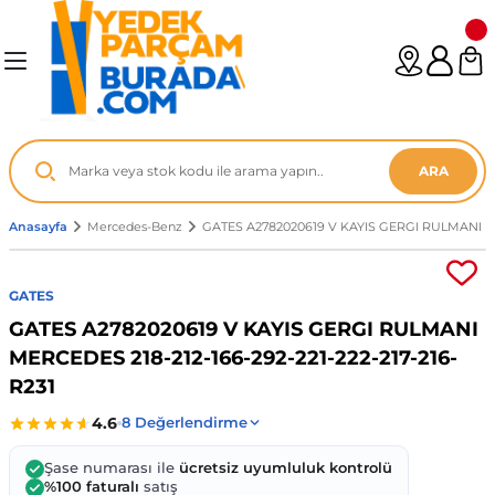
Geri Dön
Geri Dön
Geri Dön
Geri Dön
Geri Dön
Geri Dön
Geri Dön
Geri Dön
Geri Dön
Geri Dön
Geri Dön
Geri Dön
Geri Dön
n
enz
06-12
8
ARA
2003
003 - 13
9
- ...
Anasayfa
Mercedes-Benz
GATES A2782020619 V KAYIS GERGI RULMANI MER
P1)
02
11 - 19
6
GATES
V1)
19 - ...
1
1
GATES A2782020619 V KAYIS GERGI RULMANI
MERCEDES 218-212-166-292-221-222-217-216-
0-13 (8p7)
-18
013 - 21
.
- 2002
R231
3-14 (8v7)
..
F22 2012 - 21
- 09
 - 08
Şase numarası ile
ücretsiz uyumluluk kontrolü
%100 faturalı
satış
96-2010
 Coupe F44 2019 - ...
13
7 - ...
 - 11