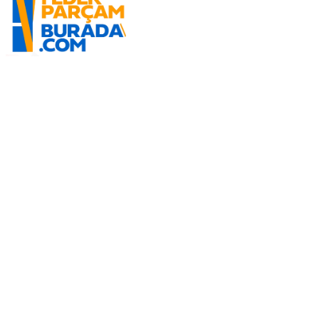
İletişim Bilgilerimiz
0506 468 45 05
0530 326 32 92
Mehmet Akif Ersoy Mah. 274. Sokak 1-B Blok
No:54 Wings Ankara
Yenimahalle / ANKARA
info@yedekparcamburada.com
Kurumsal
Kategoriler
Alışveriş