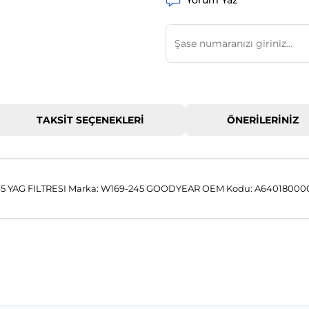
Yorum Yaz
TAKSIT SEÇENEKLERI
ÖNERILERINIZ
 YAG FILTRESI Marka: W169-245 GOODYEAR OEM Kodu: A64018000
 konularda yetersiz gördüğünüz noktaları öneri formunu kullanarak tar
Bu ürüne ilk yorumu siz yapın!