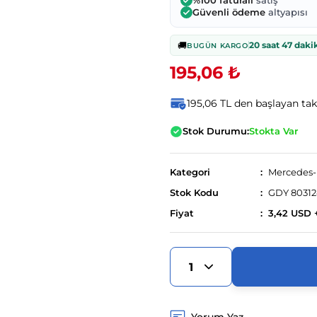
%100 faturalı
satış
Güvenli ödeme
altyapısı
🚚
20 saat 47 daki
BUGÜN KARGO
195,06 ₺
195,06 TL den başlayan taks
Stok Durumu:
Stokta Var
Kategori
Mercedes
Stok Kodu
GDY 8031
Fiyat
3,42 USD 