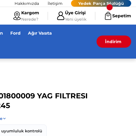
Hakkımızda
İletişim
Yedek Parça Sözlüğü
Kargom
Üye Girişi
Sepetim
Nerede?
Yeni üyelik
en
Ford
Ağır Vasıta
İndirim
1800009 YAG FILTRESI
245
z uyumluluk kontrolü