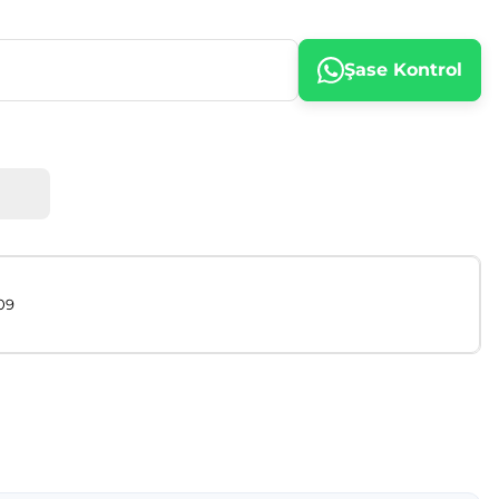
Şase Kontrol
09
afımıza iletebilirsiniz.