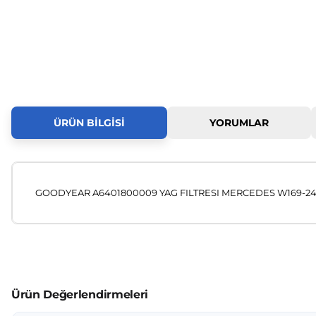
ÜRÜN BILGISI
YORUMLAR
GOODYEAR A6401800009 YAG FILTRESI MERCEDES W169-245
Bu ürünün fiyat bilgisi, resim, ürün açıklamalarında ve diğer
Görüş ve önerileriniz için teşekkür ederiz.
Ürün resmi kalitesiz, bozuk veya görüntülenemiyor.