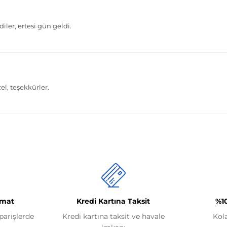
imat
Kredi Kartına Taksit
%1
iparişlerde
Kredi kartına taksit ve havale
Kol