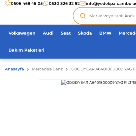
Türkiye’nin her noktasına 3000 TL ve üzeri
kargo ücr
0506 468 45 05
0530 326 32 92
info@yedekparcambura
Orijinal ürün
garantisi !
Üç yüz yirmi bin ürün
adeti!
Volkswagen
Audi
Seat
Skoda
BMW
Merced
Bakım Paketleri
Anasayfa
Mercedes-Benz
GOODYEAR A6401800009 YAG FI