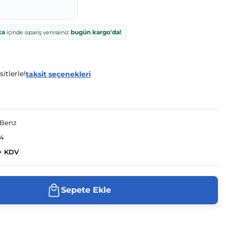
ka
bugün kargo'da!
içinde sipariş verirseniz
itlerle!
taksit seçenekleri
-Benz
24
+ KDV
Sepete Ekle