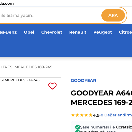
etsiz!
da.com
ARA
es-Benz
Opel
Chevrolet
Renault
Peugeot
Citro
LTRESI MERCEDES 169-245
GOODYEAR
GOODYEAR A640
MERCEDES 169-
Şase numarası ile
ücretsi