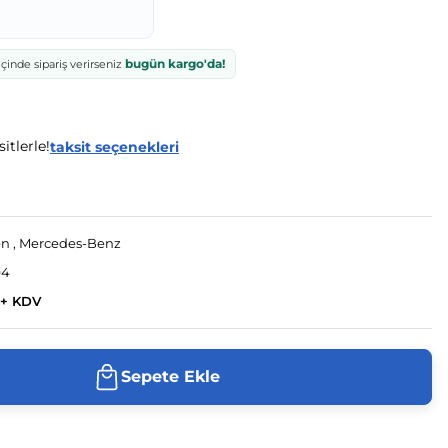
bugün kargo'da!
çinde sipariş verirseniz
itlerle!
taksit seçenekleri
en
,
Mercedes-Benz
94
 + KDV
Sepete Ekle