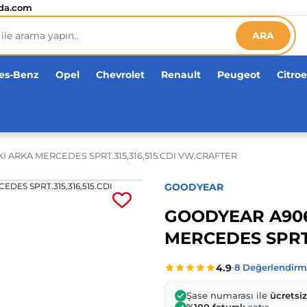
etsiz!
da.com
ARA
es-Benz
Opel
Chevrolet
Renault
Peugeot
Citro
 ARKA MERCEDES SPRT.315,316,515.CDI VW.CRAFTER
GOODYEAR
GOODYEAR A906
MERCEDES SPRT.
Şase numarası ile
ücretsi