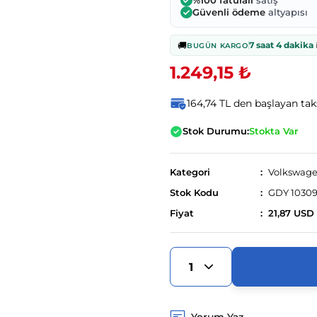
%100 faturalı
satış
Güvenli ödeme
altyapısı
🚚
7 saat 4 dakika
i
BUGÜN KARGO
1.249,15 ₺
164,74 TL den başlayan taks
Stok Durumu:
Stokta Var
Kategori
Volkswag
Stok Kodu
GDY 1030
Fiyat
21,87 USD