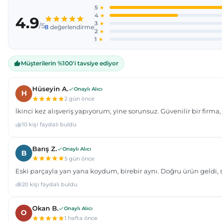
Ürün açıklamasında eksik bilgiler bulunuyor.
Ürün bilgilerinde hatalar bulunuyor.
Ürün fiyatı diğer sitelerden daha pahalı.
Bu ürüne benzer farklı alternatifler olmalı.