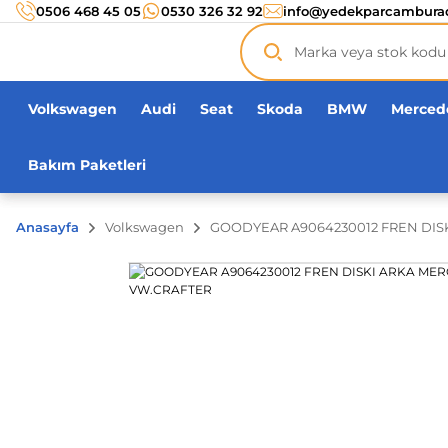
Türkiye’nin her noktasına 3000 TL ve üzeri
kargo ücr
0506 468 45 05
0530 326 32 92
info@yedekparcambura
Orijinal ürün
garantisi !
Üç yüz yirmi bin ürün
adeti!
Volkswagen
Audi
Seat
Skoda
BMW
Merced
Bakım Paketleri
Anasayfa
Volkswagen
GOODYEAR A9064230012 FREN DISKI