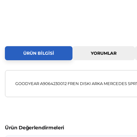
ÜRÜN BILGISI
YORUMLAR
GOODYEAR A9064230012 FREN DISKI ARKA MERCEDES SPRT.31
Bu ürünün fiyat bilgisi, resim, ürün açıklamalarında ve diğer
Görüş ve önerileriniz için teşekkür ederiz.
Ürün resmi kalitesiz, bozuk veya görüntülenemiyor.