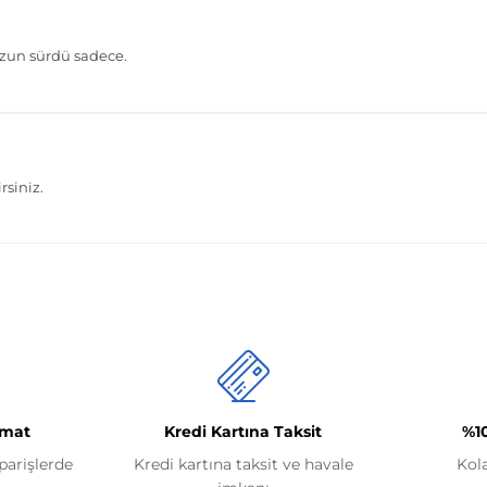
imat
Kredi Kartına Taksit
%1
iparişlerde
Kredi kartına taksit ve havale
Kol