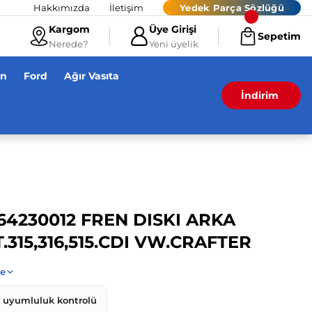
Hakkımızda
İletişim
Yedek Parça Sözlüğü
Kargom
Üye Girişi
Sepetim
Nerede?
Yeni üyelik
en
Ford
Ağır Vasıta
İndirim
4230012 FREN DISKI ARKA
315,316,515.CDI VW.CRAFTER
z uyumluluk kontrolü