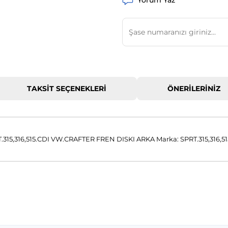
Yorum Yaz
TAKSIT SEÇENEKLERI
ÖNERILERINIZ
5,316,515.CDI VW.CRAFTER FREN DISKI ARKA Marka: SPRT.315,316
 konularda yetersiz gördüğünüz noktaları öneri formunu kullanarak tar
Bu ürüne ilk yorumu siz yapın!