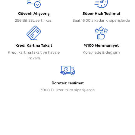
Güvenli Alışveriş
Süper Hızlı Teslimat
256 Bit SSL sertifikası
Saat 16:00’a kadar ki siparişlerde
Kredi Kartına Taksit
%100 Memnuniyet
Kredi kartına taksit ve havale
Kolay iade & değişim
imkanı
Ücretsiz Teslimat
3000 TL üzeri tüm siparişlerde
İletişim Bilgilerimiz
0506 468 45 05
0530 326 32 92
Mehmet Akif Ersoy Mah. 274. Sokak 1-B Blok