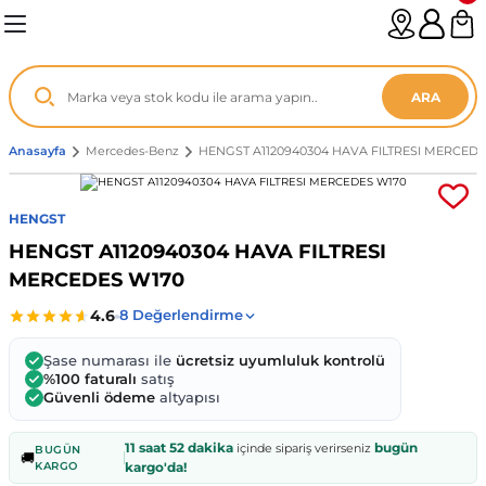
Geri Dön
Geri Dön
Geri Dön
Geri Dön
Geri Dön
Geri Dön
Geri Dön
Geri Dön
Geri Dön
Geri Dön
Geri Dön
Geri Dön
Geri Dön
n
enz
ARA
06-12
8
Anasayfa
Mercedes-Benz
HENGST A1120940304 HAVA FILTRESI MERCEDE
2003
003 - 13
9
- ...
HENGST
HENGST A1120940304 HAVA FILTRESI
P1)
02
11 - 19
6
MERCEDES W170
V1)
19 - ...
1
1
Şase numarası ile
ücretsiz uyumluluk kontrolü
0-13 (8p7)
-18
013 - 21
.
- 2002
%100 faturalı
satış
Güvenli ödeme
altyapısı
3-14 (8v7)
..
F22 2012 - 21
- 09
 - 08
11 saat 52 dakika
bugün
içinde sipariş verirseniz
BUGÜN
🚚
KARGO
kargo'da!
96-2010
 Coupe F44 2019 - ...
13
7 - ...
 - 11