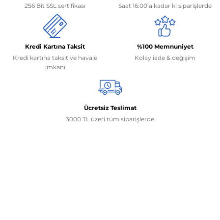
256 Bit SSL sertifikası
Saat 16:00’a kadar ki siparişlerde
Kredi Kartına Taksit
%100 Memnuniyet
Kredi kartına taksit ve havale
Kolay iade & değişim
imkanı
Ücretsiz Teslimat
3000 TL üzeri tüm siparişlerde
İletişim Bilgilerimiz
0506 468 45 05
0530 326 32 92
Mehmet Akif Ersoy Mah. 274. Sokak 1-B Blok
No:54 Wings Ankara
Yenimahalle / ANKARA
info@yedekparcamburada.com