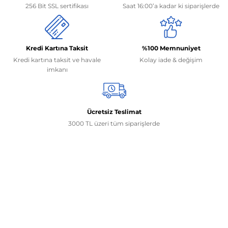
256 Bit SSL sertifikası
Saat 16:00’a kadar ki siparişlerde
Kredi Kartına Taksit
%100 Memnuniyet
Kredi kartına taksit ve havale
Kolay iade & değişim
imkanı
Ücretsiz Teslimat
3000 TL üzeri tüm siparişlerde
İletişim Bilgilerimiz
0506 468 45 05
0530 326 32 92
Mehmet Akif Ersoy Mah. 274. Sokak 1-B Blok
No:54 Wings Ankara
Yenimahalle / ANKARA
info@yedekparcamburada.com