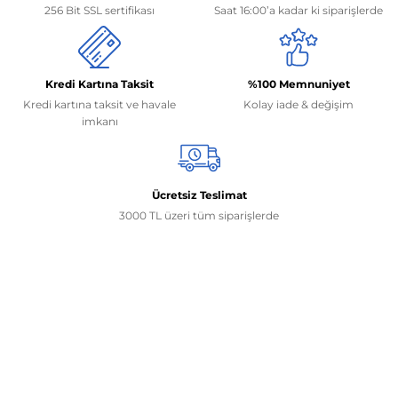
256 Bit SSL sertifikası
Saat 16:00’a kadar ki siparişlerde
Kredi Kartına Taksit
%100 Memnuniyet
Kredi kartına taksit ve havale
Kolay iade & değişim
imkanı
Ücretsiz Teslimat
3000 TL üzeri tüm siparişlerde
İletişim Bilgilerimiz
0506 468 45 05
0530 326 32 92
Mehmet Akif Ersoy Mah. 274. Sokak 1-B Blok
No:54 Wings Ankara
Yenimahalle / ANKARA
info@yedekparcamburada.com