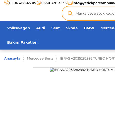
Türkiye’nin her noktasına 3000 TL ve üzeri
kargo ücr
0506 468 45 05
0530 326 32 92
info@yedekparcambura
Orijinal ürün
garantisi !
Üç yüz yirmi bin ürün
adeti!
Volkswagen
Audi
Seat
Skoda
BMW
Merced
Bakım Paketleri
Anasayfa
Mercedes-Benz
IBRAS A2035282882 TURBO HO