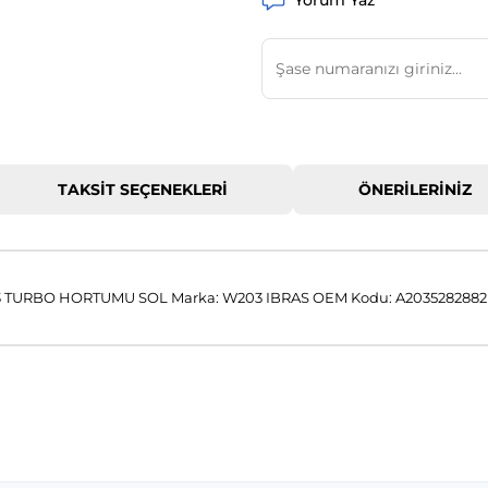
Yorum Yaz
TAKSIT SEÇENEKLERI
ÖNERILERINIZ
TURBO HORTUMU SOL Marka: W203 IBRAS OEM Kodu: A2035282882
 konularda yetersiz gördüğünüz noktaları öneri formunu kullanarak tar
Bu ürüne ilk yorumu siz yapın!