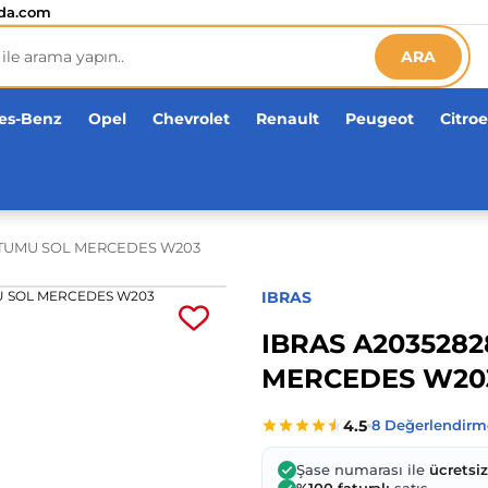
etsiz!
da.com
ARA
es-Benz
Opel
Chevrolet
Renault
Peugeot
Citro
RTUMU SOL MERCEDES W203
IBRAS
IBRAS A203528
MERCEDES W20
Şase numarası ile
ücretsi