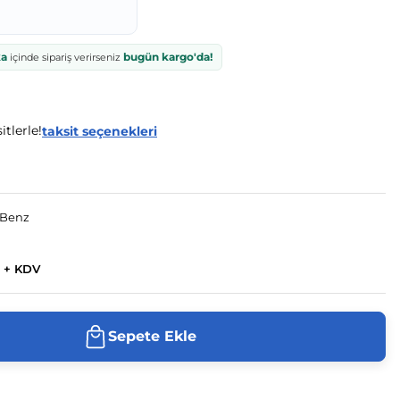
ka
bugün kargo'da!
içinde sipariş verirseniz
itlerle!
taksit seçenekleri
-Benz
 + KDV
Sepete Ekle