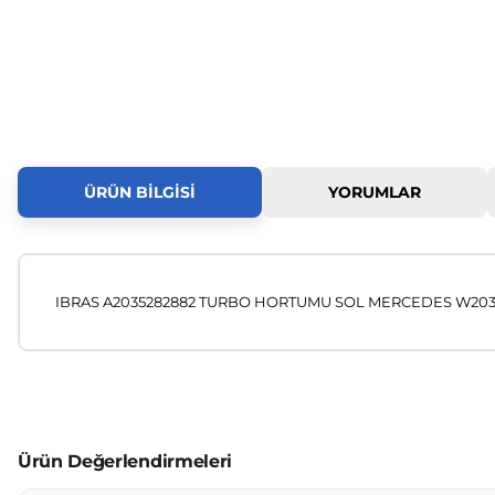
ÜRÜN BILGISI
YORUMLAR
IBRAS A2035282882 TURBO HORTUMU SOL MERCEDES W203 
Bu ürünün fiyat bilgisi, resim, ürün açıklamalarında ve diğer
Görüş ve önerileriniz için teşekkür ederiz.
Ürün resmi kalitesiz, bozuk veya görüntülenemiyor.