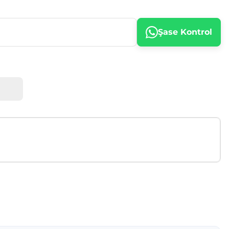
Şase Kontrol
afımıza iletebilirsiniz.