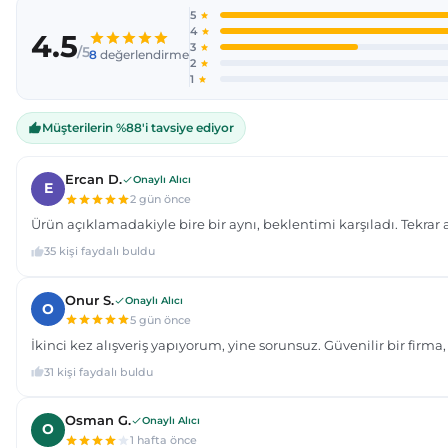
Ürün açıklamasında eksik bilgiler bulunuyor.
Ürün bilgilerinde hatalar bulunuyor.
Ürün fiyatı diğer sitelerden daha pahalı.
Bu ürüne benzer farklı alternatifler olmalı.