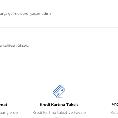
imat
Kredi Kartına Taksit
%1
iparişlerde
Kredi kartına taksit ve havale
Kol