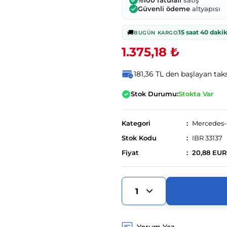
%100 faturalı
satış
Güvenli ödeme
altyapısı
🚚
15 saat 40 daki
BUGÜN KARGO
1.375,18 ₺
181,36 TL den başlayan taks
Stok Durumu:
Stokta Var
Kategori
Mercedes
Stok Kodu
IBR 33137
Fiyat
20,88 EUR