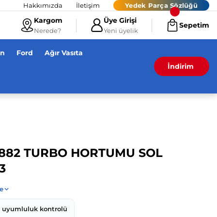
Hakkımızda
İletişim
Yedek Parça Sözlüğü
Kargom
Üye Girişi
Sepetim
Nerede?
Yeni üyelik
en
Ford
Ağır Vasıta
İndirim
2882 TURBO HORTUMU SOL
3
z uyumluluk kontrolü