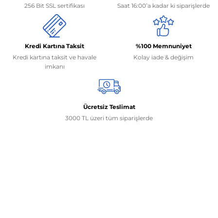
256 Bit SSL sertifikası
Saat 16:00’a kadar ki siparişlerde
Kredi Kartına Taksit
%100 Memnuniyet
Kredi kartına taksit ve havale
Kolay iade & değişim
imkanı
Ücretsiz Teslimat
3000 TL üzeri tüm siparişlerde
İletişim Bilgilerimiz
0506 468 45 05
0530 326 32 92
Mehmet Akif Ersoy Mah. 274. Sokak 1-B Blok
No:54 Wings Ankara
Yenimahalle / ANKARA
info@yedekparcamburada.com